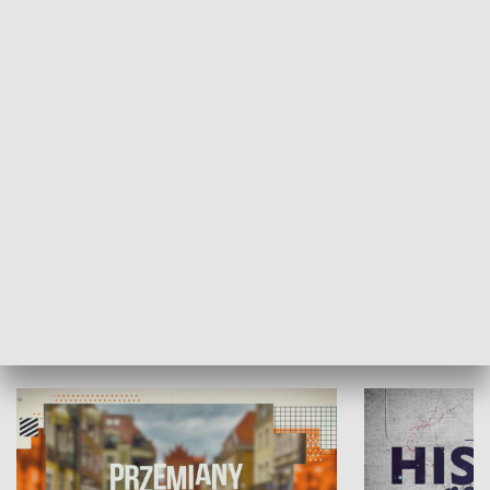
SPOŁECZEŃSTWO
Moje miejsce
Winda region
HISTORIA