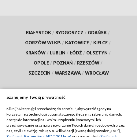
BIAŁYSTOK
/
BYDGOSZCZ
/
GDAŃSK
/
GORZÓW WLKP.
/
KATOWICE
/
KIELCE
/
KRAKÓW
/
LUBLIN
/
ŁÓDŹ
/
OLSZTYN
/
OPOLE
/
POZNAŃ
/
RZESZÓW
/
SZCZECIN
/
WARSZAWA
/
WROCŁAW
Szanujemy Twoją prywatność
Dołącz do nas:
Kliknij "Akceptuję i przechodzę do serwisu", aby wyrazić zgody na
korzystanie z technologii automatycznego śledzenia i zbierania danych,
TVP
dostęp do informacji na Twoim urządzeniu końcowym i ich
Abonament TVP
przechowywanie oraz na przetwarzanie Twoich danych osobowych przez
Regulamin TVP
nas, czyli Telewizję Polską S.A. w likwidacji (zwaną dalej również „TVP”),
Emisja w TVP
Zaufanych Partnerów z IAB* (1201 firm)
oraz pozostałych
Zaufanych
Polityka prywatności