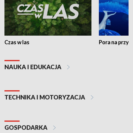
Czas w las
Pora na przyr
NAUKA I EDUKACJA
TECHNIKA I MOTORYZACJA
GOSPODARKA