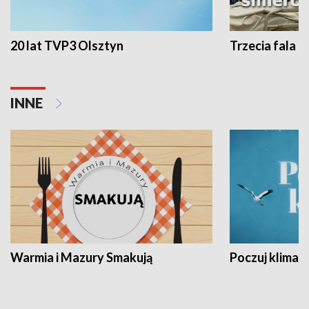
20 lat TVP3 Olsztyn
Trzecia fala -
INNE
Warmia i Mazury Smakują
Poczuj klimat