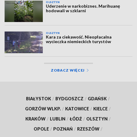
OLSZTYN
Uderzenie w narkobiznes. Marihuanę
hodowali w szklarni
OLSZTYN
Kara za ciekawość. Nieopłacalna
wycieczka niemieckich turystów
ZOBACZ WIĘCEJ
BIAŁYSTOK
/
BYDGOSZCZ
/
GDAŃSK
/
GORZÓW WLKP.
/
KATOWICE
/
KIELCE
/
KRAKÓW
/
LUBLIN
/
ŁÓDŹ
/
OLSZTYN
/
OPOLE
/
POZNAŃ
/
RZESZÓW
/