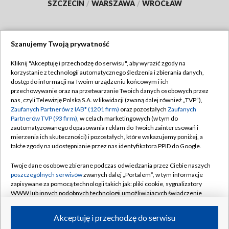
SZCZECIN
/
WARSZAWA
/
WROCŁAW
Szanujemy Twoją prywatność
Dołącz do nas:
Kliknij "Akceptuję i przechodzę do serwisu", aby wyrazić zgody na
korzystanie z technologii automatycznego śledzenia i zbierania danych,
TVP
dostęp do informacji na Twoim urządzeniu końcowym i ich
Abonament TVP
przechowywanie oraz na przetwarzanie Twoich danych osobowych przez
Regulamin TVP
nas, czyli Telewizję Polską S.A. w likwidacji (zwaną dalej również „TVP”),
Emisja w TVP
Polityka prywatności
Zaufanych Partnerów z IAB* (1201 firm)
oraz pozostałych
Zaufanych
Partnerów TVP (93 firm)
, w celach marketingowych (w tym do
Centrum informacji TVP
Moje zgody
zautomatyzowanego dopasowania reklam do Twoich zainteresowań i
mierzenia ich skuteczności) i pozostałych, które wskazujemy poniżej, a
Naziemna Telewizja Cyfrowa
Pomoc
także zgody na udostępnianie przez nas identyfikatora PPID do Google.
Sklep TVP
Biuro reklamy
Twoje dane osobowe zbierane podczas odwiedzania przez Ciebie naszych
Rada Programowa
Kontakt
poszczególnych serwisów
zwanych dalej „Portalem”, w tym informacje
zapisywane za pomocą technologii takich jak: pliki cookie, sygnalizatory
System NOS
WWW lub innych podobnych technologii umożliwiających świadczenie
dopasowanych i bezpiecznych usług, personalizację treści oraz reklam,
Informacje o nadawcy
Kanały
udostępnianie funkcji mediów społecznościowych oraz analizowanie
Akceptuję i przechodzę do serwisu
ruchu w Internecie.
Program dla prasy