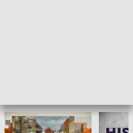
SPOŁECZEŃSTWO
Moje miejsce
Winda region
HISTORIA