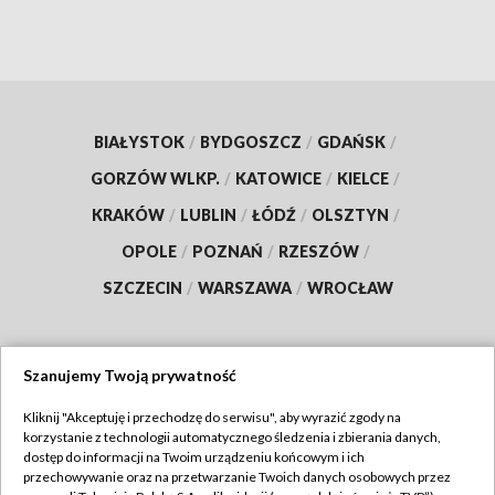
BIAŁYSTOK
/
BYDGOSZCZ
/
GDAŃSK
/
GORZÓW WLKP.
/
KATOWICE
/
KIELCE
/
KRAKÓW
/
LUBLIN
/
ŁÓDŹ
/
OLSZTYN
/
OPOLE
/
POZNAŃ
/
RZESZÓW
/
SZCZECIN
/
WARSZAWA
/
WROCŁAW
Szanujemy Twoją prywatność
Dołącz do nas:
Kliknij "Akceptuję i przechodzę do serwisu", aby wyrazić zgody na
korzystanie z technologii automatycznego śledzenia i zbierania danych,
TVP
dostęp do informacji na Twoim urządzeniu końcowym i ich
Abonament TVP
przechowywanie oraz na przetwarzanie Twoich danych osobowych przez
Regulamin TVP