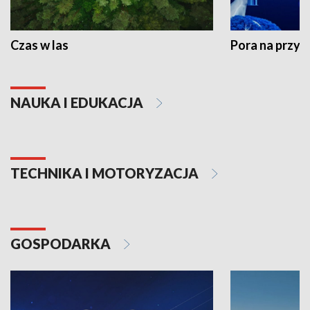
Czas w las
Pora na przyr
NAUKA I EDUKACJA
TECHNIKA I MOTORYZACJA
GOSPODARKA