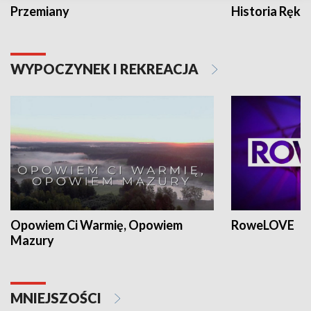
Przemiany
Historia Ręką
WYPOCZYNEK I REKREACJA
Opowiem Ci Warmię, Opowiem
RoweLOVE
Mazury
MNIEJSZOŚCI