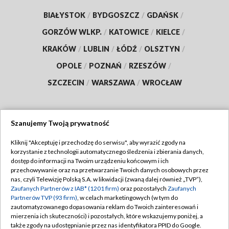
BIAŁYSTOK
/
BYDGOSZCZ
/
GDAŃSK
/
GORZÓW WLKP.
/
KATOWICE
/
KIELCE
/
KRAKÓW
/
LUBLIN
/
ŁÓDŹ
/
OLSZTYN
/
OPOLE
/
POZNAŃ
/
RZESZÓW
/
SZCZECIN
/
WARSZAWA
/
WROCŁAW
Szanujemy Twoją prywatność
Dołącz do nas:
Kliknij "Akceptuję i przechodzę do serwisu", aby wyrazić zgody na
korzystanie z technologii automatycznego śledzenia i zbierania danych,
TVP
dostęp do informacji na Twoim urządzeniu końcowym i ich
Abonament TVP
przechowywanie oraz na przetwarzanie Twoich danych osobowych przez
Regulamin TVP
nas, czyli Telewizję Polską S.A. w likwidacji (zwaną dalej również „TVP”),
Emisja w TVP
Zaufanych Partnerów z IAB* (1201 firm)
oraz pozostałych
Zaufanych
Polityka prywatności
Partnerów TVP (93 firm)
, w celach marketingowych (w tym do
Centrum informacji TVP
Moje zgody
zautomatyzowanego dopasowania reklam do Twoich zainteresowań i
mierzenia ich skuteczności) i pozostałych, które wskazujemy poniżej, a
Naziemna Telewizja Cyfrowa
Pomoc
także zgody na udostępnianie przez nas identyfikatora PPID do Google.