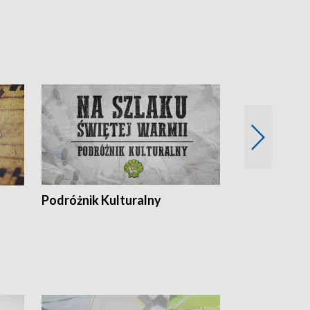
Podróżnik Kulturalny
Okolice Szla