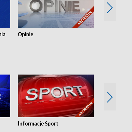
nia
Opinie
Opinie Elblą
Informacje Sport
Flesz sport