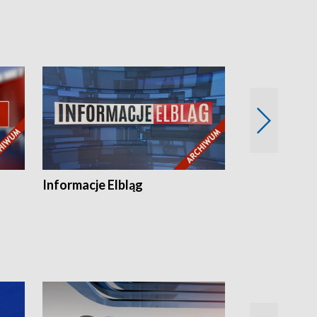
Informacje Elbląg
Wstaje nowy