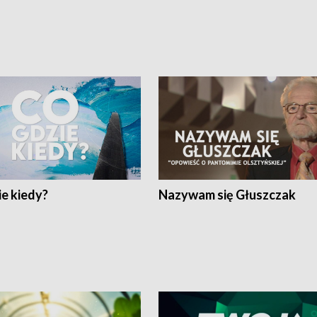
e kiedy?
Nazywam się Głuszczak