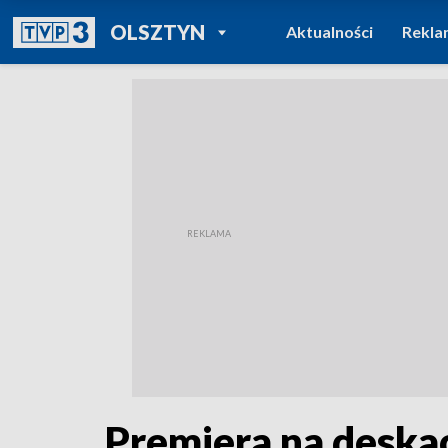
POWRÓT DO
OLSZTYN
Aktualności
Rekla
TVP REGIONY
Premiera na deska