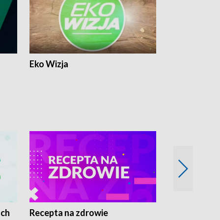
Eko Wizja
ach
Recepta na zdrowie
Wybieram z