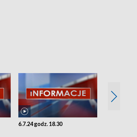
6.7.24 godz. 18.30
5.7.24 godz. 