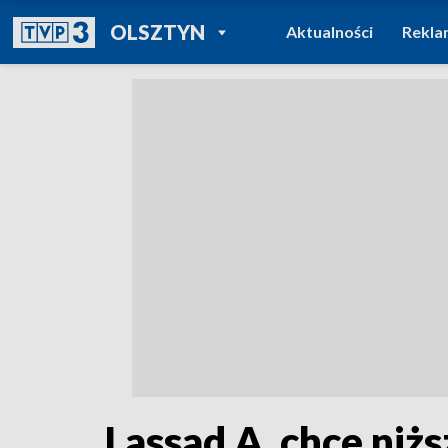
POWRÓT DO
OLSZTYN
Aktualności
Rekla
TVP REGIONY
Lassad A. chce niż