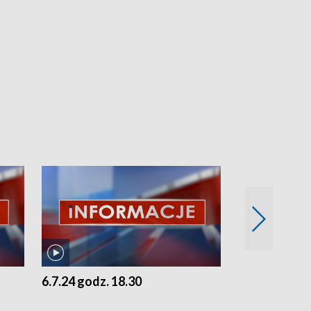
6.7.24 godz. 18.30
5.7.24 godz. 