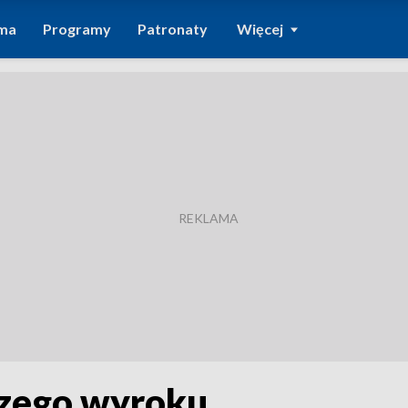
ma
Programy
Patronaty
Więcej
szego wyroku