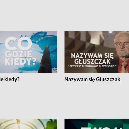
e kiedy?
Nazywam się Głuszczak