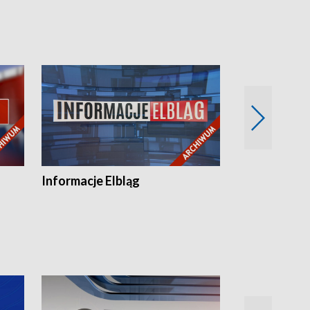
Informacje Elbląg
Wstaje nowy