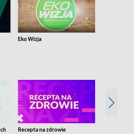
Eko Wizja
ach
Recepta na zdrowie
Wybieram z