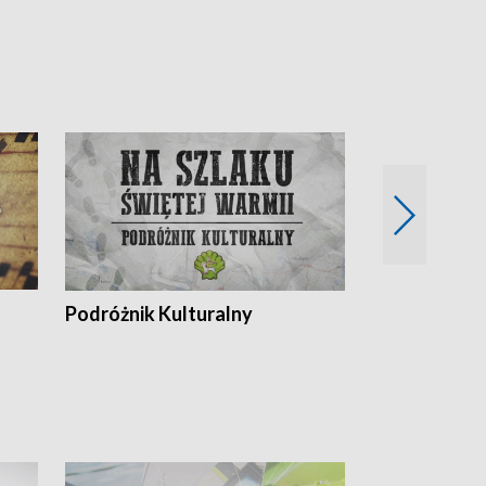
Podróżnik Kulturalny
Okolice Szla