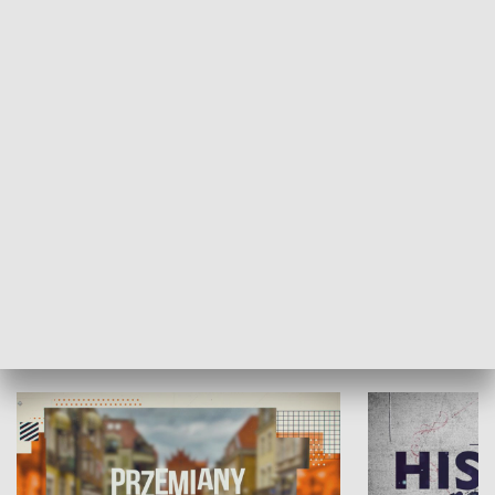
SPOŁECZEŃSTWO
Moje miejsce
Winda region
HISTORIA