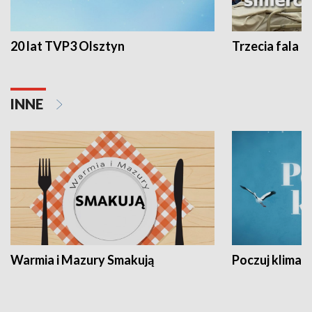
20 lat TVP3 Olsztyn
Trzecia fala -
INNE
Warmia i Mazury Smakują
Poczuj klimat