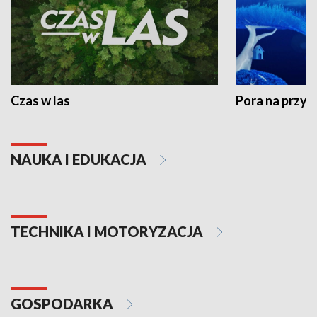
Czas w las
Pora na przyr
NAUKA I EDUKACJA
TECHNIKA I MOTORYZACJA
GOSPODARKA