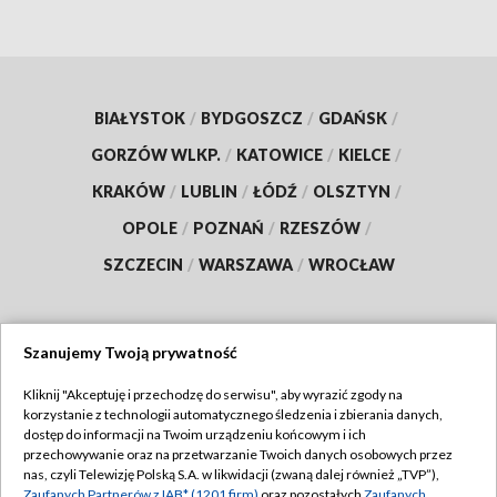
BIAŁYSTOK
/
BYDGOSZCZ
/
GDAŃSK
/
GORZÓW WLKP.
/
KATOWICE
/
KIELCE
/
KRAKÓW
/
LUBLIN
/
ŁÓDŹ
/
OLSZTYN
/
OPOLE
/
POZNAŃ
/
RZESZÓW
/
SZCZECIN
/
WARSZAWA
/
WROCŁAW
Szanujemy Twoją prywatność
Dołącz do nas:
Kliknij "Akceptuję i przechodzę do serwisu", aby wyrazić zgody na
korzystanie z technologii automatycznego śledzenia i zbierania danych,
TVP
dostęp do informacji na Twoim urządzeniu końcowym i ich
Abonament TVP
przechowywanie oraz na przetwarzanie Twoich danych osobowych przez
Regulamin TVP
nas, czyli Telewizję Polską S.A. w likwidacji (zwaną dalej również „TVP”),
Emisja w TVP
Zaufanych Partnerów z IAB* (1201 firm)
oraz pozostałych
Zaufanych
Polityka prywatności