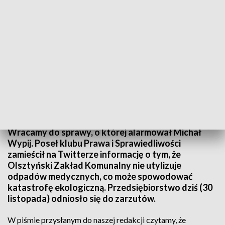
Spółka na bieżąco odbiera odpady medyczne do czasu wyłonienia nowego
odbiorcy przez kontrahentów i zabezpiecza je w instalacji zastępczej. Fot. TVP3
Łódź
Wracamy do sprawy, o której alarmował Michał
Wypij. Poseł klubu Prawa i Sprawiedliwości
zamieścił na Twitterze informację o tym, że
Olsztyński Zakład Komunalny nie utylizuje
odpadów medycznych, co może spowodować
katastrofę ekologiczną. Przedsiębiorstwo dziś (30
listopada) odniosło się do zarzutów.
W piśmie przysłanym do naszej redakcji czytamy, że