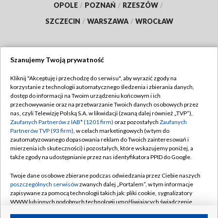
OPOLE
/
POZNAŃ
/
RZESZÓW
/
SZCZECIN
/
WARSZAWA
/
WROCŁAW
Szanujemy Twoją prywatność
Dołącz do nas:
Kliknij "Akceptuję i przechodzę do serwisu", aby wyrazić zgody na
korzystanie z technologii automatycznego śledzenia i zbierania danych,
TVP
dostęp do informacji na Twoim urządzeniu końcowym i ich
Abonament TVP
przechowywanie oraz na przetwarzanie Twoich danych osobowych przez
Regulamin TVP
nas, czyli Telewizję Polską S.A. w likwidacji (zwaną dalej również „TVP”),
Emisja w TVP
Polityka prywatności
Zaufanych Partnerów z IAB* (1201 firm)
oraz pozostałych
Zaufanych
Partnerów TVP (93 firm)
, w celach marketingowych (w tym do
Centrum informacji TVP
Moje zgody
zautomatyzowanego dopasowania reklam do Twoich zainteresowań i
mierzenia ich skuteczności) i pozostałych, które wskazujemy poniżej, a
Naziemna Telewizja Cyfrowa
Pomoc
także zgody na udostępnianie przez nas identyfikatora PPID do Google.
Sklep TVP
Biuro reklamy
Twoje dane osobowe zbierane podczas odwiedzania przez Ciebie naszych
Rada Programowa
Kontakt
poszczególnych serwisów
zwanych dalej „Portalem”, w tym informacje
zapisywane za pomocą technologii takich jak: pliki cookie, sygnalizatory
System NOS
WWW lub innych podobnych technologii umożliwiających świadczenie
dopasowanych i bezpiecznych usług, personalizację treści oraz reklam,
Informacje o nadawcy
Kanały