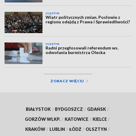
OLSZTYN
Wiatr politycznych zmian. Posłowie z
regionu odejdą z Prawa i Sprawiedliwości?
OLSZTYN
Radni przegłosowali referendum ws.
odwołania burmistrza Olecka
ZOBACZ WIĘCEJ
BIAŁYSTOK
/
BYDGOSZCZ
/
GDAŃSK
/
GORZÓW WLKP.
/
KATOWICE
/
KIELCE
/
KRAKÓW
/
LUBLIN
/
ŁÓDŹ
/
OLSZTYN
/