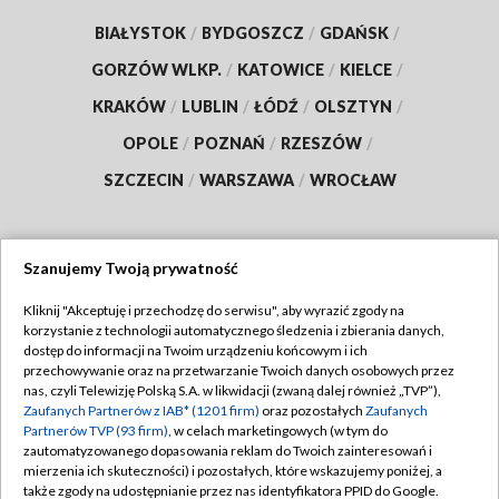
BIAŁYSTOK
/
BYDGOSZCZ
/
GDAŃSK
/
GORZÓW WLKP.
/
KATOWICE
/
KIELCE
/
KRAKÓW
/
LUBLIN
/
ŁÓDŹ
/
OLSZTYN
/
OPOLE
/
POZNAŃ
/
RZESZÓW
/
SZCZECIN
/
WARSZAWA
/
WROCŁAW
Szanujemy Twoją prywatność
Dołącz do nas:
Kliknij "Akceptuję i przechodzę do serwisu", aby wyrazić zgody na
korzystanie z technologii automatycznego śledzenia i zbierania danych,
TVP
dostęp do informacji na Twoim urządzeniu końcowym i ich
Abonament TVP
przechowywanie oraz na przetwarzanie Twoich danych osobowych przez
Regulamin TVP
nas, czyli Telewizję Polską S.A. w likwidacji (zwaną dalej również „TVP”),
Emisja w TVP
Zaufanych Partnerów z IAB* (1201 firm)
oraz pozostałych
Zaufanych
Polityka prywatności
Partnerów TVP (93 firm)
, w celach marketingowych (w tym do
Centrum informacji TVP
Moje zgody
zautomatyzowanego dopasowania reklam do Twoich zainteresowań i
mierzenia ich skuteczności) i pozostałych, które wskazujemy poniżej, a
Naziemna Telewizja Cyfrowa
Pomoc
także zgody na udostępnianie przez nas identyfikatora PPID do Google.