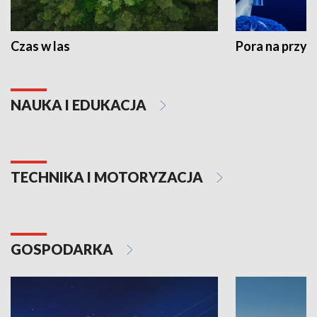
Czas w las
Pora na przyr
NAUKA I EDUKACJA
TECHNIKA I MOTORYZACJA
GOSPODARKA