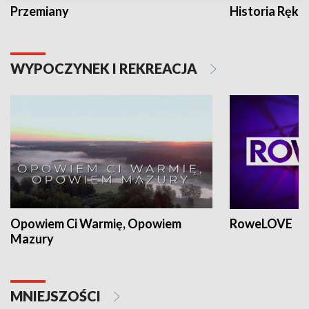
Przemiany
Historia Ręką
WYPOCZYNEK I REKREACJA
Opowiem Ci Warmię, Opowiem
RoweLOVE
Mazury
MNIEJSZOŚCI