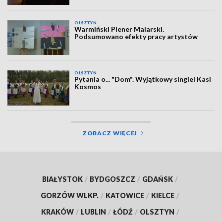
OLSZTYN
Warmiński Plener Malarski.
Podsumowano efekty pracy artystów
OLSZTYN
Pytania o... "Dom". Wyjątkowy singiel Kasi
Kosmos
ZOBACZ WIĘCEJ
BIAŁYSTOK
/
BYDGOSZCZ
/
GDAŃSK
/
GORZÓW WLKP.
/
KATOWICE
/
KIELCE
/
KRAKÓW
/
LUBLIN
/
ŁÓDŹ
/
OLSZTYN
/