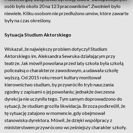
osób było około 20 na 123 pracowników". Zwolnień było
niewiele. Kilku osobom nie przedłużono umów, które zawarte
były na czas określony.
Sytuacja Studium Aktorskiego
Wskazał, że największy problem dotyczył Studium
Aktorskiego im. Aleksandra Sewruka działającym przy
teatrze. Jak mówił powołana przed laty szkoła była szkołą
policealną o charakterze zawodowym, a udawała szkołę
wyższą. Od 2015 roku resort kultury monitował
kierownictwo studium, by przywróciło tryb nauczania
zgodny z zapisami o jej powołaniu; jednakże ówczesna
dyrekcja nie uczyniła tego. Tym samym doprowadzono do
sytuacji, że studium groziła likwidacja. Brzoza podkreślił, że
tę sytuację zatajono w momencie, gdy obejmował
stanowiska dyrektora. Mówił, że dzięki współpracy z
ministerstwem przywrócono wcześniejszy charakter szkoły.