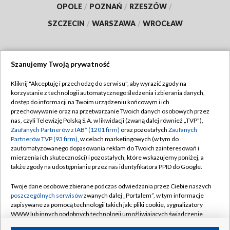
OPOLE
/
POZNAŃ
/
RZESZÓW
/
SZCZECIN
/
WARSZAWA
/
WROCŁAW
Szanujemy Twoją prywatność
Dołącz do nas:
Kliknij "Akceptuję i przechodzę do serwisu", aby wyrazić zgody na
korzystanie z technologii automatycznego śledzenia i zbierania danych,
TVP
dostęp do informacji na Twoim urządzeniu końcowym i ich
Abonament TVP
przechowywanie oraz na przetwarzanie Twoich danych osobowych przez
Regulamin TVP
nas, czyli Telewizję Polską S.A. w likwidacji (zwaną dalej również „TVP”),
Emisja w TVP
Polityka prywatności
Zaufanych Partnerów z IAB* (1201 firm)
oraz pozostałych
Zaufanych
Partnerów TVP (93 firm)
, w celach marketingowych (w tym do
Centrum informacji TVP
Moje zgody
zautomatyzowanego dopasowania reklam do Twoich zainteresowań i
mierzenia ich skuteczności) i pozostałych, które wskazujemy poniżej, a
Naziemna Telewizja Cyfrowa
Pomoc
także zgody na udostępnianie przez nas identyfikatora PPID do Google.
Sklep TVP
Biuro reklamy
Twoje dane osobowe zbierane podczas odwiedzania przez Ciebie naszych
Rada Programowa
Kontakt
poszczególnych serwisów
zwanych dalej „Portalem”, w tym informacje
zapisywane za pomocą technologii takich jak: pliki cookie, sygnalizatory
System NOS
WWW lub innych podobnych technologii umożliwiających świadczenie
dopasowanych i bezpiecznych usług, personalizację treści oraz reklam,
Informacje o nadawcy
Kanały