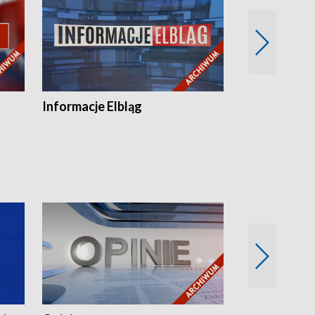
Informacje Elbląg
Wstaje nowy