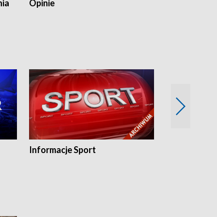
nia
Opinie
Opinie Elblą
Informacje Sport
Flesz sport