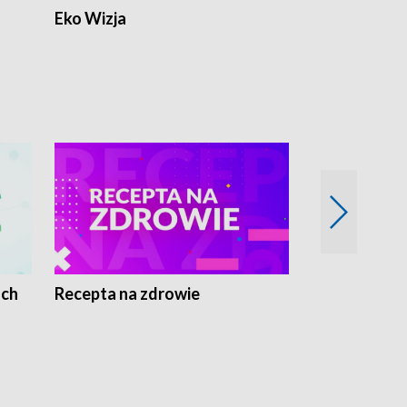
Eko Wizja
ach
Recepta na zdrowie
Wybieram z