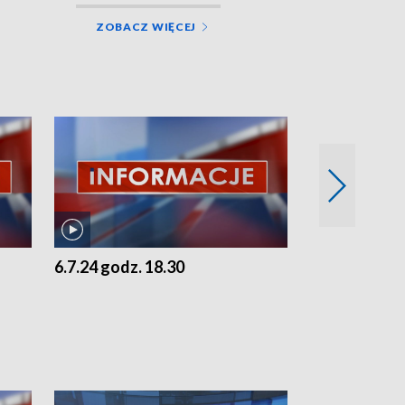
ZOBACZ WIĘCEJ
6.7.24 godz. 18.30
5.7.24 godz. 