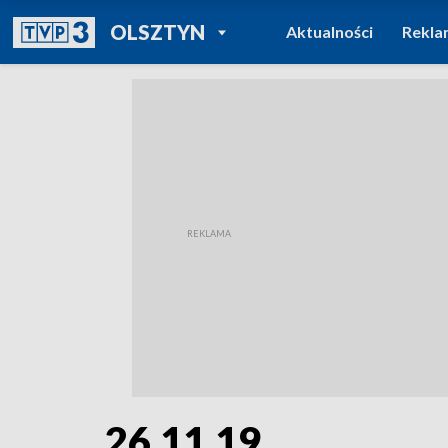
POWRÓT DO
OLSZTYN
Aktualności
Rekla
TVP REGIONY
26.11.19