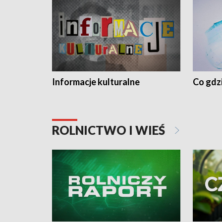
Informacje kulturalne
Co gdzi
ROLNICTWO I WIEŚ