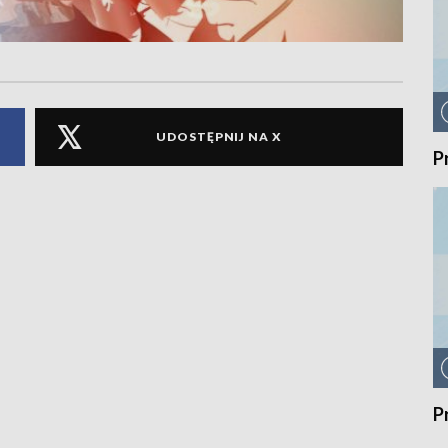
UDOSTĘPNIJ NA X
P
P