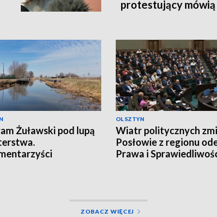
protestujący mówią o
N
OLSZTYN
am Żuławski pod lupą
Wiatr politycznych zmi
terstwa.
Posłowie z regionu ode
mentarzyści
Prawa i Sprawiedliwośc
towali o redukcji
ków
ZOBACZ WIĘCEJ