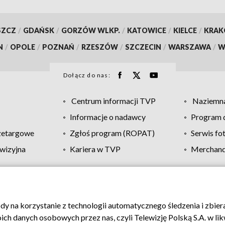
SZCZ
/
GDAŃSK
/
GORZÓW WLKP.
/
KATOWICE
/
KIELCE
/
KRA
N
/
OPOLE
/
POZNAŃ
/
RZESZÓW
/
SZCZECIN
/
WARSZAWA
/
W
Dołącz do nas:
Centrum informacji TVP
Naziemna
Informacje o nadawcy
Program d
zetargowe
Zgłoś program (ROPAT)
Serwis fo
wizyjna
Kariera w TVP
Merchandi
Polityka prywatności
Moje zgody
Pomoc
Biuro re
ody na korzystanie z technologii automatycznego śledzenia i zbie
 danych osobowych przez nas, czyli Telewizję Polską S.A. w likw