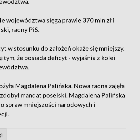
jewództwa.
ie województwa sięga prawie 370 mln zł i
ki, radny PiS.
cyt w stosunku do założeń okaże się mniejszy.
tym, że posiada deficyt - wyjaśnia z kolei
jewództwa.
łożyła Magdalena Palińska. Nowa radna zajęła
y zdobył mandat poselski. Magdalena Palińska
do spraw mniejszości narodowych i
cji.
gi