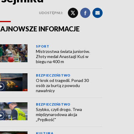
UDOSTĘPNIJ:
AJNOWSZE INFORMACJE
SPORT
Mistrzostwa świata juniorów.
Złoty medal Anastazji Kuś w
biegu na 400 m
BEZPIECZEŃSTWO
O krok od tragedii. Ponad 30
osób za burtą z powodu
nawałnicy
BEZPIECZEŃSTWO
Szybko, czyli drogo. Trwa
międzynarodowa akcja
„Prędkość"
KULTURA