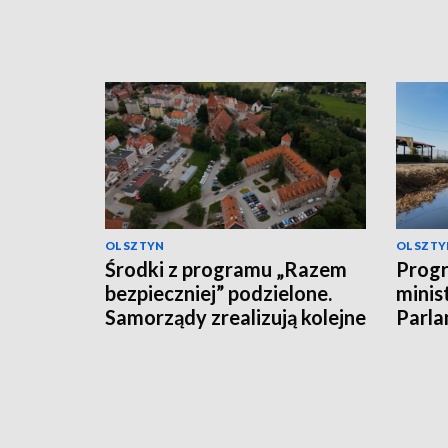
OLSZTYN
OLSZTY
Środki z programu „Razem
Progr
bezpieczniej” podzielone.
minis
Samorządy zrealizują kolejne
Parla
inwestycje
dysku
środ