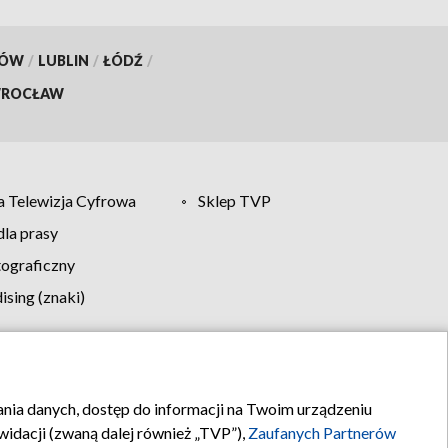
KÓW
/
LUBLIN
/
ŁÓDŹ
/
ROCŁAW
 Telewizja Cyfrowa
Sklep TVP
la prasy
tograficzny
sing (znaki)
klamy
Kontakt
rania danych, dostęp do informacji na Twoim urządzeniu
idacji (zwaną dalej również „TVP”),
Zaufanych Partnerów