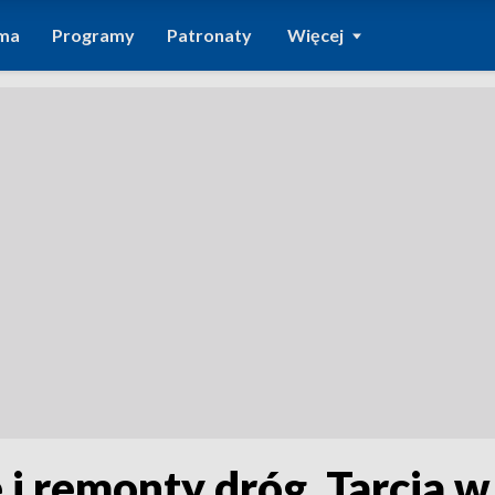
ma
Programy
Patronaty
Więcej
i remonty dróg. Tarcia w