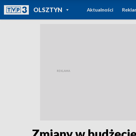
POWRÓT DO
OLSZTYN
Aktualności
Rekla
TVP REGIONY
Zmiany w budżecie 