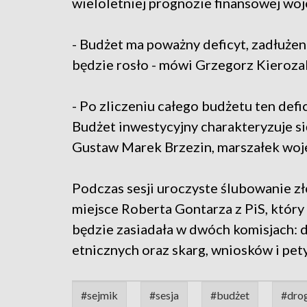
wieloletniej prognozie finansowej wo
- Budżet ma poważny deficyt, zadłużen
będzie rosło - mówi Grzegorz Kierozals
- Po zliczeniu całego budżetu ten defi
Budżet inwestycyjny charakteryzuje się 
Gustaw Marek Brzezin, marszałek wo
Podczas sesji uroczyste ślubowanie z
miejsce Roberta Gontarza z PiS, któr
będzie zasiadała w dwóch komisjach: 
etnicznych oraz skarg, wniosków i pety
#sejmik
#sesja
#budżet
#dro