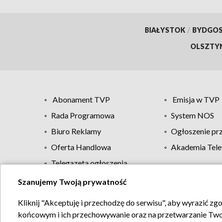
BIAŁYSTOK
/
BYDGO
OLSZTY
Abonament TVP
Emisja w TVP
Rada Programowa
System NOS
Biuro Reklamy
Ogłoszenie pr
Oferta Handlowa
Akademia Tele
Telegazeta ogłoszenia
Szanujemy Twoją prywatność
Regulamin TVP
Kliknij "Akceptuję i przechodzę do serwisu", aby wyrazić zg
końcowym i ich przechowywanie oraz na przetwarzanie Twoich