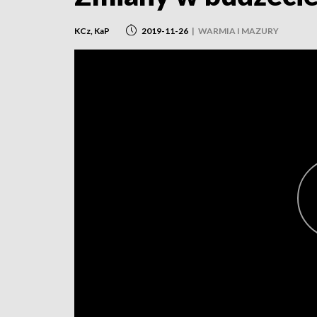
KCz, KaP
2019-11-26
|
WARMIA I MAZURY