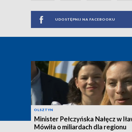
UDOSTĘPNIJ NA FACEBOOKU
OLSZTYN
Minister Pełczyńska Nałęcz w Iła
Mówiła o miliardach dla regionu