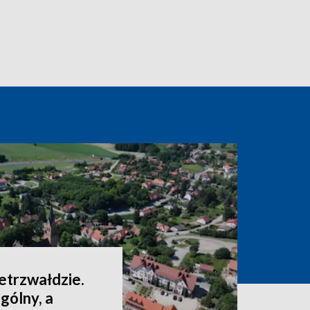
ietrzwałdzie.
gólny, a