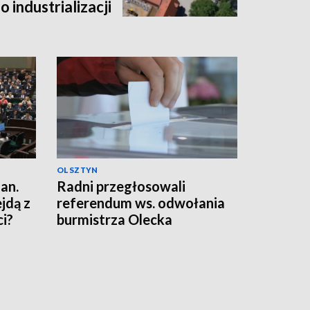
 industrializacji
OLSZTYN
an.
Radni przegłosowali
jdą z
referendum ws. odwołania
i?
burmistrza Olecka