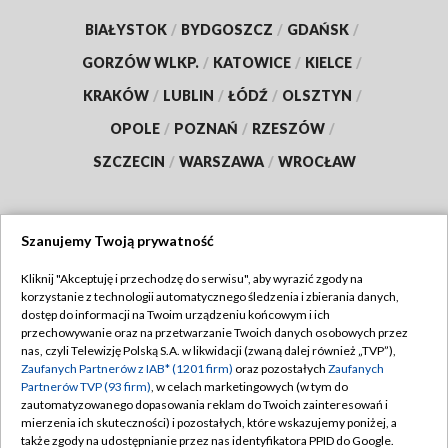
BIAŁYSTOK
/
BYDGOSZCZ
/
GDAŃSK
/
GORZÓW WLKP.
/
KATOWICE
/
KIELCE
/
KRAKÓW
/
LUBLIN
/
ŁÓDŹ
/
OLSZTYN
/
OPOLE
/
POZNAŃ
/
RZESZÓW
/
SZCZECIN
/
WARSZAWA
/
WROCŁAW
Szanujemy Twoją prywatność
Dołącz do nas:
Kliknij "Akceptuję i przechodzę do serwisu", aby wyrazić zgody na
korzystanie z technologii automatycznego śledzenia i zbierania danych,
TVP
dostęp do informacji na Twoim urządzeniu końcowym i ich
Abonament TVP
przechowywanie oraz na przetwarzanie Twoich danych osobowych przez
Regulamin TVP
nas, czyli Telewizję Polską S.A. w likwidacji (zwaną dalej również „TVP”),
Emisja w TVP
Zaufanych Partnerów z IAB* (1201 firm)
oraz pozostałych
Zaufanych
Polityka prywatności
Partnerów TVP (93 firm)
, w celach marketingowych (w tym do
Centrum informacji TVP
Moje zgody
zautomatyzowanego dopasowania reklam do Twoich zainteresowań i
mierzenia ich skuteczności) i pozostałych, które wskazujemy poniżej, a
Naziemna Telewizja Cyfrowa
Pomoc
także zgody na udostępnianie przez nas identyfikatora PPID do Google.