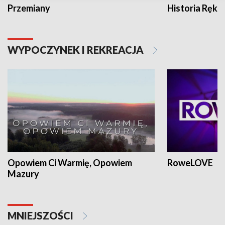
Przemiany
Historia Ręką
WYPOCZYNEK I REKREACJA
Opowiem Ci Warmię, Opowiem
RoweLOVE
Mazury
MNIEJSZOŚCI