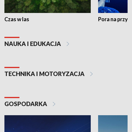
Czas w las
Pora na przyr
NAUKA I EDUKACJA
TECHNIKA I MOTORYZACJA
GOSPODARKA