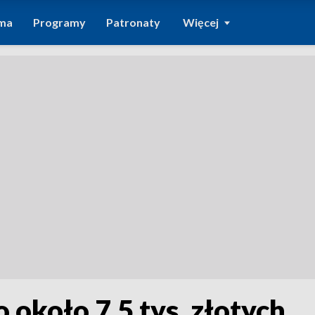
ma
Programy
Patronaty
Więcej
 około 7,5 tys. złotych