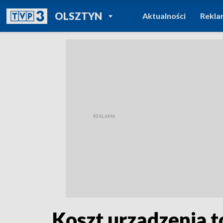
POWRÓT DO
OLSZTYN
Aktualności
Rekla
TVP REGIONY
Koszt urządzenia to