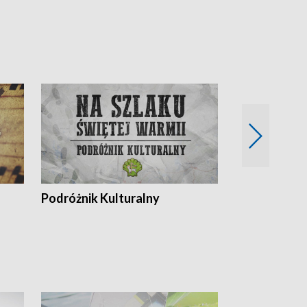
Podróżnik Kulturalny
Okolice Szla