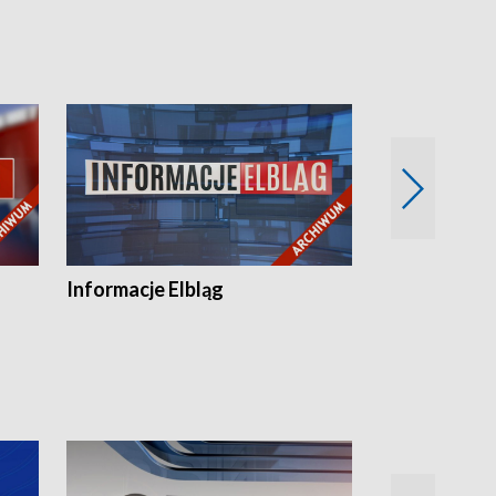
Informacje Elbląg
Wstaje nowy