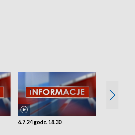
6.7.24 godz. 18.30
5.7.24 godz. 