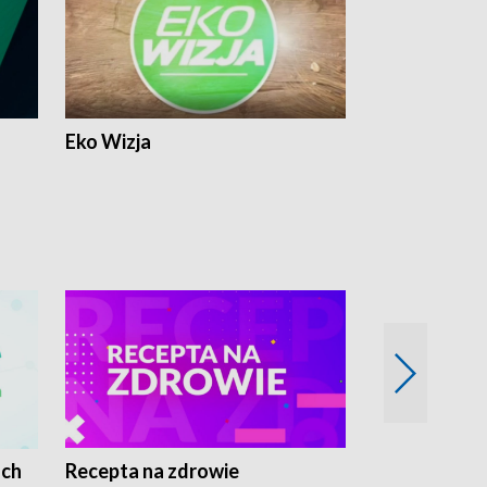
Eko Wizja
ach
Recepta na zdrowie
Wybieram z