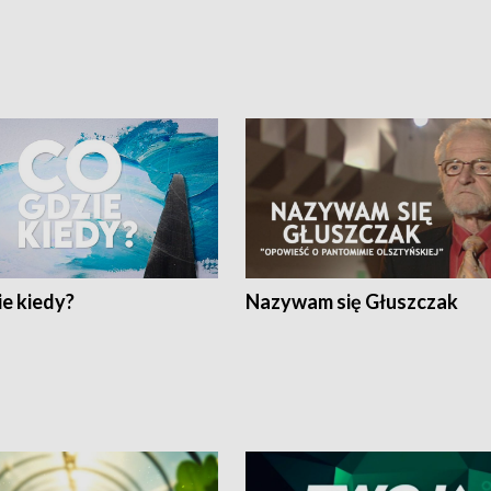
e kiedy?
Nazywam się Głuszczak