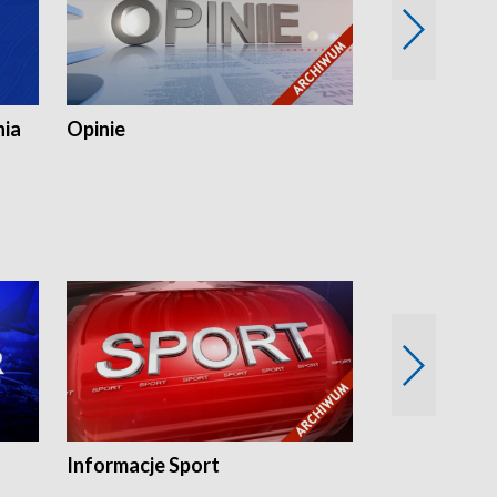
nia
Opinie
Opinie Elblą
Informacje Sport
Flesz sport