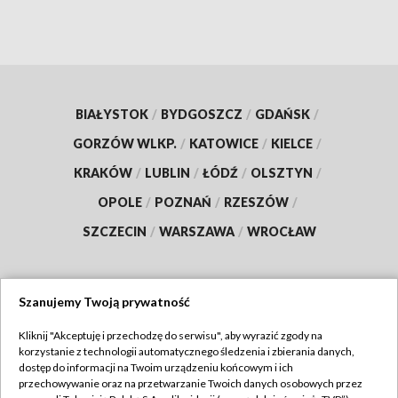
BIAŁYSTOK
/
BYDGOSZCZ
/
GDAŃSK
/
GORZÓW WLKP.
/
KATOWICE
/
KIELCE
/
KRAKÓW
/
LUBLIN
/
ŁÓDŹ
/
OLSZTYN
/
OPOLE
/
POZNAŃ
/
RZESZÓW
/
SZCZECIN
/
WARSZAWA
/
WROCŁAW
Szanujemy Twoją prywatność
Dołącz do nas:
Kliknij "Akceptuję i przechodzę do serwisu", aby wyrazić zgody na
korzystanie z technologii automatycznego śledzenia i zbierania danych,
TVP
dostęp do informacji na Twoim urządzeniu końcowym i ich
Abonament TVP
przechowywanie oraz na przetwarzanie Twoich danych osobowych przez
Regulamin TVP