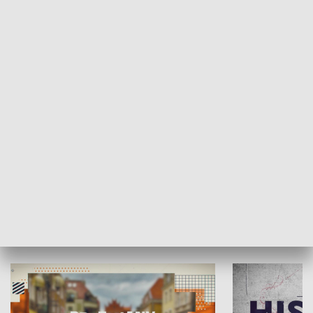
SPOŁECZEŃSTWO
Moje miejsce
Winda region
HISTORIA