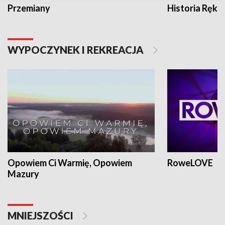
Przemiany
Historia Ręką
WYPOCZYNEK I REKREACJA
Opowiem Ci Warmię, Opowiem
RoweLOVE
Mazury
MNIEJSZOŚCI