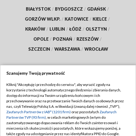
BIAŁYSTOK
/
BYDGOSZCZ
/
GDAŃSK
/
GORZÓW WLKP.
/
KATOWICE
/
KIELCE
/
KRAKÓW
/
LUBLIN
/
ŁÓDŹ
/
OLSZTYN
/
OPOLE
/
POZNAŃ
/
RZESZÓW
/
SZCZECIN
/
WARSZAWA
/
WROCŁAW
Szanujemy Twoją prywatność
Dołącz do nas:
Kliknij "Akceptuję i przechodzę do serwisu", aby wyrazić zgody na
korzystanie z technologii automatycznego śledzenia i zbierania danych,
TVP
dostęp do informacji na Twoim urządzeniu końcowym i ich
Abonament TVP
przechowywanie oraz na przetwarzanie Twoich danych osobowych przez
Regulamin TVP
nas, czyli Telewizję Polską S.A. w likwidacji (zwaną dalej również „TVP”),
Emisja w TVP
Zaufanych Partnerów z IAB* (1201 firm)
oraz pozostałych
Zaufanych
Polityka prywatności
Partnerów TVP (93 firm)
, w celach marketingowych (w tym do
Centrum informacji TVP
Moje zgody
zautomatyzowanego dopasowania reklam do Twoich zainteresowań i
mierzenia ich skuteczności) i pozostałych, które wskazujemy poniżej, a
Naziemna Telewizja Cyfrowa
Pomoc
także zgody na udostępnianie przez nas identyfikatora PPID do Google.