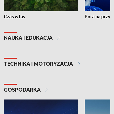
Czas w las
Pora na przyr
NAUKA I EDUKACJA
TECHNIKA I MOTORYZACJA
GOSPODARKA