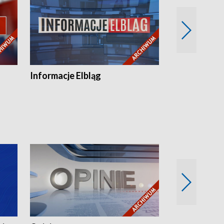
Informacje Elbląg
Wstaje nowy