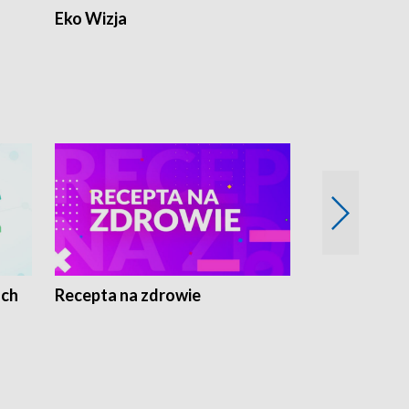
Eko Wizja
ach
Recepta na zdrowie
Wybieram z