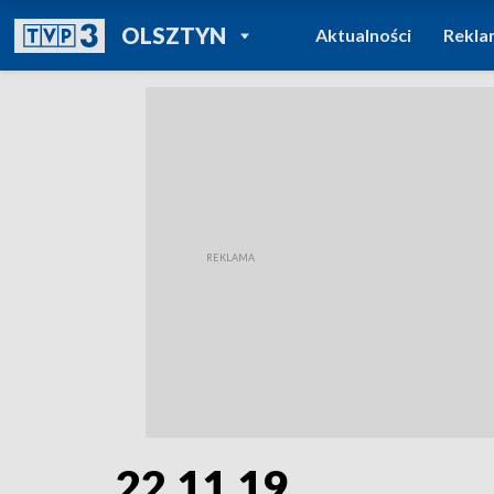
POWRÓT DO
OLSZTYN
Aktualności
Rekla
TVP REGIONY
22.11.19