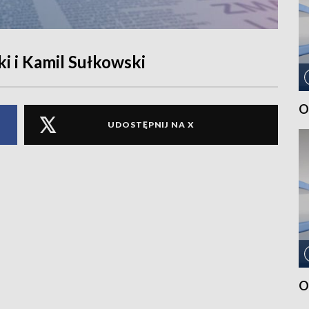
i i Kamil Sułkowski
O
UDOSTĘPNIJ NA X
O