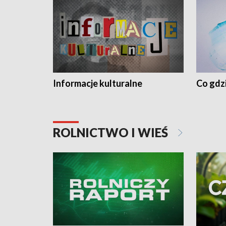
Informacje kulturalne
Co gdzi
ROLNICTWO I WIEŚ