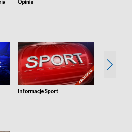
nia
Opinie
Opinie Elblą
Informacje Sport
Flesz sport