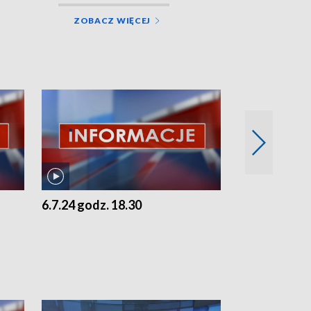
ZOBACZ WIĘCEJ
6.7.24 godz. 18.30
5.7.24 godz. 