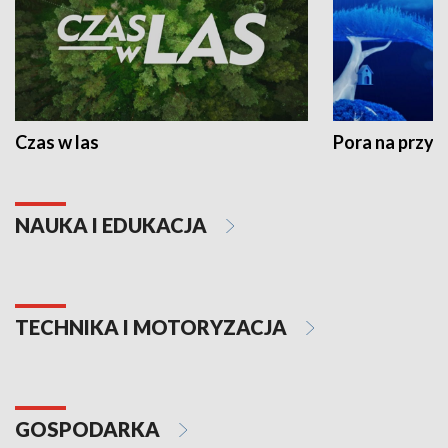
Czas w las
Pora na przyr
NAUKA I EDUKACJA
TECHNIKA I MOTORYZACJA
GOSPODARKA