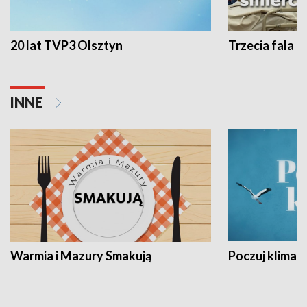
20 lat TVP3 Olsztyn
Trzecia fala -
INNE
Warmia i Mazury Smakują
Poczuj klimat