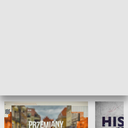
SPOŁECZEŃSTWO
Moje miejsce
Winda region
HISTORIA