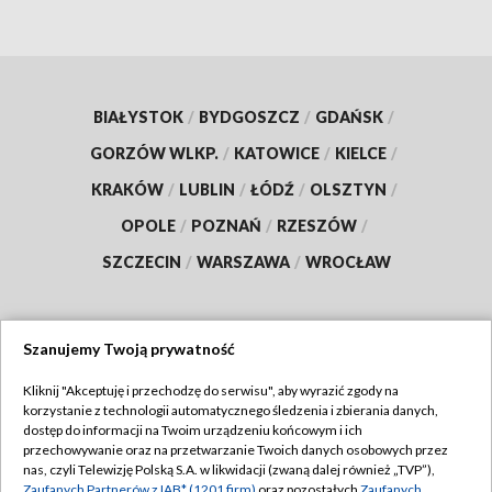
BIAŁYSTOK
/
BYDGOSZCZ
/
GDAŃSK
/
GORZÓW WLKP.
/
KATOWICE
/
KIELCE
/
KRAKÓW
/
LUBLIN
/
ŁÓDŹ
/
OLSZTYN
/
OPOLE
/
POZNAŃ
/
RZESZÓW
/
SZCZECIN
/
WARSZAWA
/
WROCŁAW
Szanujemy Twoją prywatność
Dołącz do nas:
Kliknij "Akceptuję i przechodzę do serwisu", aby wyrazić zgody na
korzystanie z technologii automatycznego śledzenia i zbierania danych,
TVP
dostęp do informacji na Twoim urządzeniu końcowym i ich
Abonament TVP
przechowywanie oraz na przetwarzanie Twoich danych osobowych przez
Regulamin TVP
nas, czyli Telewizję Polską S.A. w likwidacji (zwaną dalej również „TVP”),
Emisja w TVP
Zaufanych Partnerów z IAB* (1201 firm)
oraz pozostałych
Zaufanych
Polityka prywatności