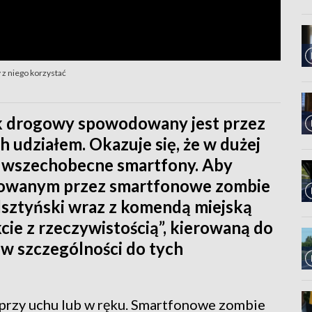
 z niego korzystać
k drogowy spowodowany jest przez
ch udziałem. Okazuje się, że w dużej
go wszechobecne smartfony. Aby
owanym przez smartfonowe zombie
lsztyński wraz z komendą miejską
cie z rzeczywistością”, kierowaną do
 w szczególności do tych
m przy uchu lub w ręku. Smartfonowe zombie