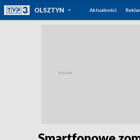
POWRÓT DO
OLSZTYN
Aktualności
Rekla
TVP REGIONY
„Smartfonowe zomb