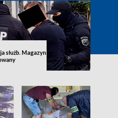
a służb. Magazyn
dowany