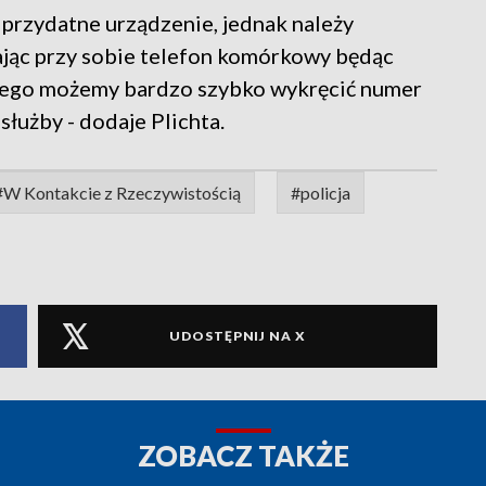
o przydatne urządzenie, jednak należy
Mając przy sobie telefon komórkowy będąc
wego możemy bardzo szybko wykręcić numer
łużby - dodaje Plichta.
#W Kontakcie z Rzeczywistością
#policja
UDOSTĘPNIJ NA X
ZOBACZ TAKŻE