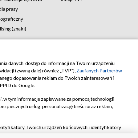
la prasy
tograficzny
sing (znaki)
klamy
Kontakt
rania danych, dostęp do informacji na Twoim urządzeniu
idacji (zwaną dalej również „TVP”),
Zaufanych Partnerów
anego dopasowania reklam do Twoich zainteresowań i
a PPID do Google.
”, w tym informacje zapisywane za pomocą technologii
zpiecznych usług, personalizację treści oraz reklam,
identyfikatory Twoich urządzeń końcowych i identyfikatory
P,
Zaufanych Partnerów z IAB
oraz pozostałych
Zaufanych