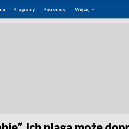
ma
Programy
Patronaty
Więcej
ie”. Ich plaga może dop