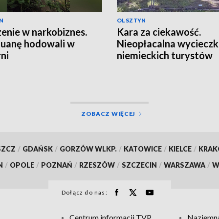
N
OLSZTYN
enie w narkobiznes.
Kara za ciekawość.
uanę hodowali w
Nieopłacalna wyciecz
rni
niemieckich turystów
ZOBACZ WIĘCEJ
SZCZ
/
GDAŃSK
/
GORZÓW WLKP.
/
KATOWICE
/
KIELCE
/
KRA
N
/
OPOLE
/
POZNAŃ
/
RZESZÓW
/
SZCZECIN
/
WARSZAWA
/
W
Dołącz do nas:
Centrum informacji TVP
Naziemna