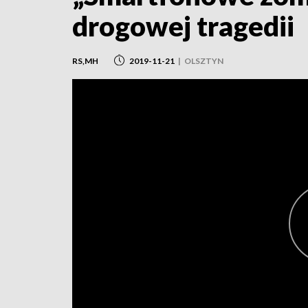
drogowej tragedii
RS,MH
2019-11-21
|
OLSZTYN