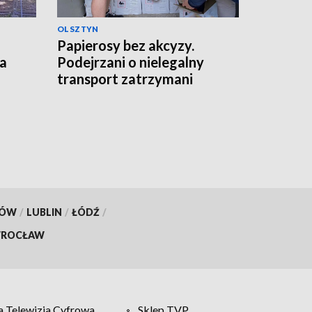
OLSZTYN
Papierosy bez akcyzy.
ka
Podejrzani o nielegalny
transport zatrzymani
KÓW
/
LUBLIN
/
ŁÓDŹ
/
ROCŁAW
 Telewizja Cyfrowa
Sklep TVP