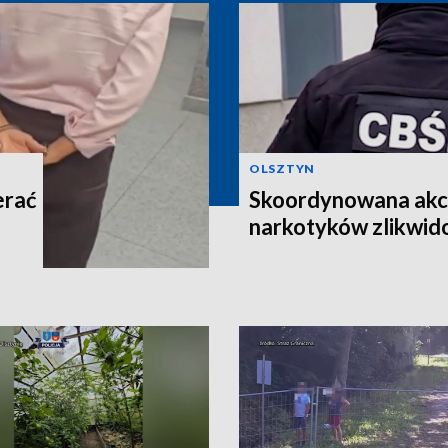
OLSZTYN
erać
Skoordynowana akcj
narkotyków zlikwi