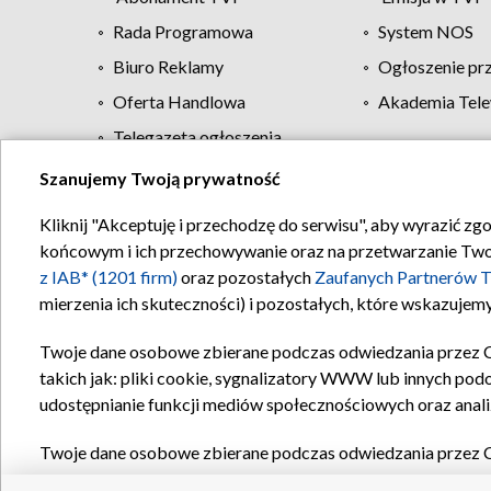
Rada Programowa
System NOS
Biuro Reklamy
Ogłoszenie pr
Oferta Handlowa
Akademia Tele
Telegazeta ogłoszenia
Szanujemy Twoją prywatność
Regulamin TVP
Kliknij "Akceptuję i przechodzę do serwisu", aby wyrazić zg
końcowym i ich przechowywanie oraz na przetwarzanie Twoich
z IAB* (1201 firm)
oraz pozostałych
Zaufanych Partnerów T
mierzenia ich skuteczności) i pozostałych, które wskazujemy
Twoje dane osobowe zbierane podczas odwiedzania przez 
takich jak: pliki cookie, sygnalizatory WWW lub innych pod
udostępnianie funkcji mediów społecznościowych oraz anali
Twoje dane osobowe zbierane podczas odwiedzania przez 
plików cookie, informacje o Twoich wyszukiwaniach w serwi