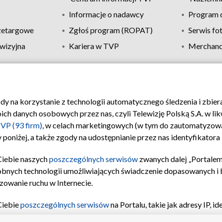
Informacje o nadawcy
Program d
zetargowe
Zgłoś program (ROPAT)
Serwis fo
wizyjna
Kariera w TVP
Merchandi
Polityka prywatności
Moje zgody
Pomoc
Biuro re
ody na korzystanie z technologii automatycznego śledzenia i zbie
 danych osobowych przez nas, czyli Telewizję Polską S.A. w likw
VP (93 firm)
, w celach marketingowych (w tym do zautomatyzow
 poniżej, a także zgody na udostępnianie przez nas identyfikator
Ciebie naszych
poszczególnych serwisów
zwanych dalej „Portalem
obnych technologii umożliwiających świadczenie dopasowanych i be
zowanie ruchu w Internecie.
Ciebie
poszczególnych serwisów
na Portalu, takie jak adresy IP, 
sach Portalu czy historia odwiedzin będą przetwarzane przez TV