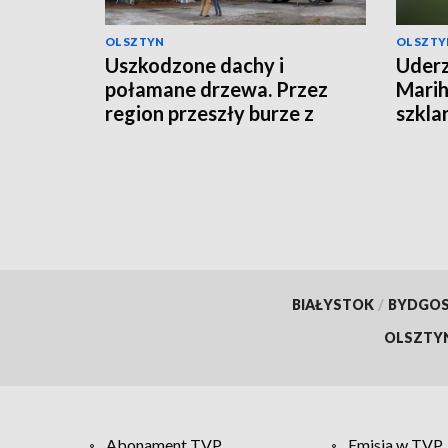
OLSZTYN
OLSZTY
Uszkodzone dachy i
Uderz
połamane drzewa. Przez
Marih
region przeszły burze z
szkla
gradem
BIAŁYSTOK
/
BYDGO
OLSZTY
Abonament TVP
Emisja w TVP