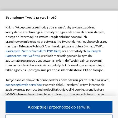
Szanujemy Twoją prywatność
Dołącz do nas:
Kliknij "Akceptuję i przechodzę do serwisu", aby wyrazić zgody na
korzystanie z technologii automatycznego śledzenia i zbierania danych,
TVP
dostęp do informacji na Twoim urządzeniu końcowym i ich
Abonament TVP
przechowywanie oraz na przetwarzanie Twoich danych osobowych przez
Regulamin TVP
nas, czyli Telewizję Polską S.A. w likwidacji (zwaną dalej również „TVP”),
Emisja w TVP
Polityka prywatności
Zaufanych Partnerów z IAB* (1201 firm)
oraz pozostałych
Zaufanych
Partnerów TVP (93 firm)
, w celach marketingowych (w tym do
Centrum informacji TVP
Moje zgody
zautomatyzowanego dopasowania reklam do Twoich zainteresowań i
mierzenia ich skuteczności) i pozostałych, które wskazujemy poniżej, a
Naziemna Telewizja Cyfrowa
Pomoc
także zgody na udostępnianie przez nas identyfikatora PPID do Google.
Sklep TVP
Biuro reklamy
Twoje dane osobowe zbierane podczas odwiedzania przez Ciebie naszych
Rada Programowa
Kontakt
poszczególnych serwisów
zwanych dalej „Portalem”, w tym informacje
zapisywane za pomocą technologii takich jak: pliki cookie, sygnalizatory
System NOS
WWW lub innych podobnych technologii umożliwiających świadczenie
dopasowanych i bezpiecznych usług, personalizację treści oraz reklam,
Informacje o nadawcy
Kanały
udostępnianie funkcji mediów społecznościowych oraz analizowanie
Akceptuję i przechodzę do serwisu
ruchu w Internecie.
Program dla prasy
©2026 Telewizja Polska S.A. w likwidacji
Biuro Reklamy