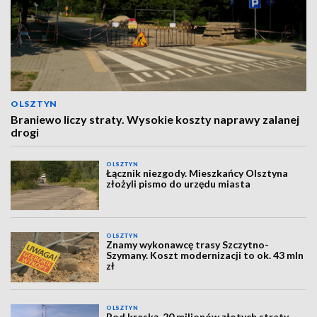
OLSZTYN
Braniewo liczy straty. Wysokie koszty naprawy zalanej
drogi
OLSZTYN
Łącznik niezgody. Mieszkańcy Olsztyna
złożyli pismo do urzędu miasta
OLSZTYN
Znamy wykonawcę trasy Szczytno-
Szymany. Koszt modernizacji to ok. 43 mln
zł
OLSZTYN
Pod kreską. 20 milionów złotych straty