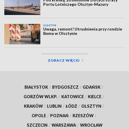
Portu Lotniczego Olsztyn-Mazury
OLSZTYN
Uwaga, remont! Utrudnienia przy rondzie
Bema w Olsztynie
ZOBACZ WIĘCEJ
BIAŁYSTOK
/
BYDGOSZCZ
/
GDAŃSK
/
GORZÓW WLKP.
/
KATOWICE
/
KIELCE
/
KRAKÓW
/
LUBLIN
/
ŁÓDŹ
/
OLSZTYN
/
OPOLE
/
POZNAŃ
/
RZESZÓW
/
SZCZECIN
/
WARSZAWA
/
WROCŁAW