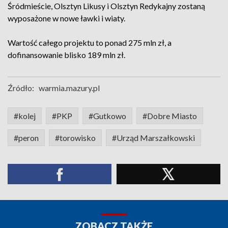
Śródmieście, Olsztyn Likusy i Olsztyn Redykajny zostaną
wyposażone w nowe ławki i wiaty.
Wartość całego projektu to ponad 275 mln zł, a
dofinansowanie blisko 189 mln zł.
Źródło:
warmia.mazury.pl
#kolej
#PKP
#Gutkowo
#Dobre Miasto
#peron
#torowisko
#Urząd Marszałkowski
ZOBACZ TAKŻE