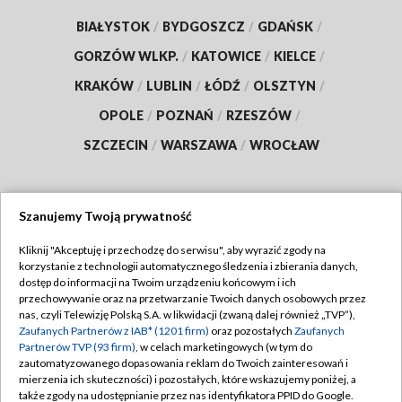
BIAŁYSTOK
/
BYDGOSZCZ
/
GDAŃSK
/
GORZÓW WLKP.
/
KATOWICE
/
KIELCE
/
KRAKÓW
/
LUBLIN
/
ŁÓDŹ
/
OLSZTYN
/
OPOLE
/
POZNAŃ
/
RZESZÓW
/
SZCZECIN
/
WARSZAWA
/
WROCŁAW
Szanujemy Twoją prywatność
Dołącz do nas:
Kliknij "Akceptuję i przechodzę do serwisu", aby wyrazić zgody na
korzystanie z technologii automatycznego śledzenia i zbierania danych,
TVP
dostęp do informacji na Twoim urządzeniu końcowym i ich
Abonament TVP
przechowywanie oraz na przetwarzanie Twoich danych osobowych przez
Regulamin TVP
nas, czyli Telewizję Polską S.A. w likwidacji (zwaną dalej również „TVP”),
Emisja w TVP
Zaufanych Partnerów z IAB* (1201 firm)
oraz pozostałych
Zaufanych
Polityka prywatności
Partnerów TVP (93 firm)
, w celach marketingowych (w tym do
Centrum informacji TVP
Moje zgody
zautomatyzowanego dopasowania reklam do Twoich zainteresowań i
mierzenia ich skuteczności) i pozostałych, które wskazujemy poniżej, a
Naziemna Telewizja Cyfrowa
Pomoc
także zgody na udostępnianie przez nas identyfikatora PPID do Google.