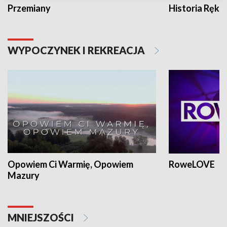
Przemiany
Historia Ręką
WYPOCZYNEK I REKREACJA
Opowiem Ci Warmię, Opowiem
RoweLOVE
Mazury
MNIEJSZOŚCI