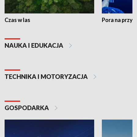
Czas w las
Pora na przyr
NAUKA I EDUKACJA
TECHNIKA I MOTORYZACJA
GOSPODARKA