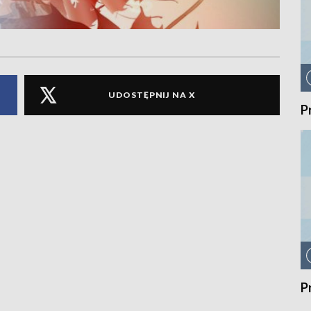
UDOSTĘPNIJ NA X
P
P