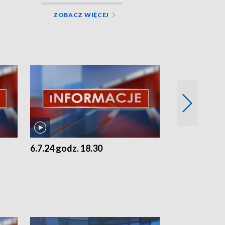
ZOBACZ WIĘCEJ
6.7.24 godz. 18.30
5.7.24 godz. 