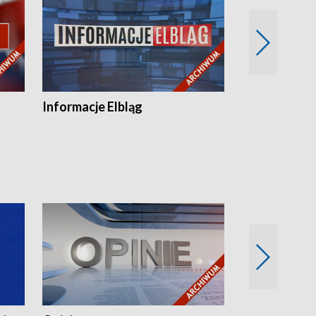
Informacje Elbląg
Wstaje nowy