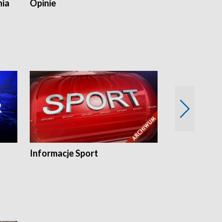
nia
Opinie
Opinie Elblą
Informacje Sport
Flesz sport