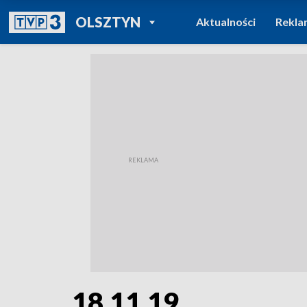
POWRÓT DO
OLSZTYN
Aktualności
Rekla
TVP REGIONY
18.11.19