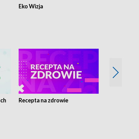
Eko Wizja
ach
Recepta na zdrowie
Wybieram z