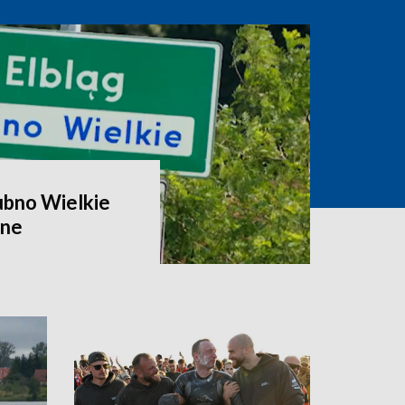
ubno Wielkie
zne