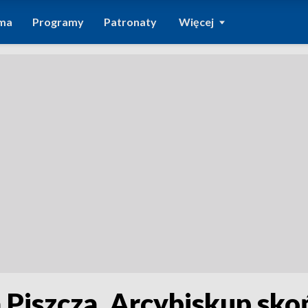
ma
Programy
Patronaty
Więcej
Piszcza. Arcybiskup skoń