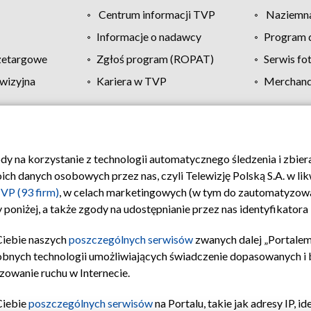
Centrum informacji TVP
Naziemna
Informacje o nadawcy
Program d
zetargowe
Zgłoś program (ROPAT)
Serwis fo
wizyjna
Kariera w TVP
Merchandi
Polityka prywatności
Moje zgody
Pomoc
Biuro re
ody na korzystanie z technologii automatycznego śledzenia i zbie
 danych osobowych przez nas, czyli Telewizję Polską S.A. w likw
VP (93 firm)
, w celach marketingowych (w tym do zautomatyzow
 poniżej, a także zgody na udostępnianie przez nas identyfikator
Ciebie naszych
poszczególnych serwisów
zwanych dalej „Portalem
obnych technologii umożliwiających świadczenie dopasowanych i be
zowanie ruchu w Internecie.
Ciebie
poszczególnych serwisów
na Portalu, takie jak adresy IP, 