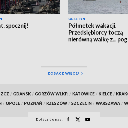
N
OLSZTYN
t, spocznij!
Półmetek wakacji.
Przedsiębiorcy toczą
nierówną walkę z... po
ZOBACZ WIĘCEJ
SZCZ
/
GDAŃSK
/
GORZÓW WLKP.
/
KATOWICE
/
KIELCE
/
KRA
N
/
OPOLE
/
POZNAŃ
/
RZESZÓW
/
SZCZECIN
/
WARSZAWA
/
W
Dołącz do nas: