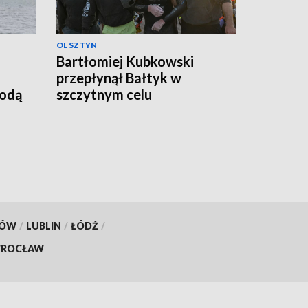
OLSZTYN
Bartłomiej Kubkowski
przepłynął Bałtyk w
godą
szczytnym celu
KÓW
/
LUBLIN
/
ŁÓDŹ
/
ROCŁAW