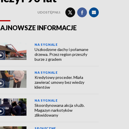
UDOSTĘPNIJ:
AJNOWSZE INFORMACJE
NA SYGNALE
Uszkodzone dachy i połamane
drzewa. Przez region przeszły
burze z gradem
NA SYGNALE
Kredytowy proceder. Miała
zawierać umowy bez wiedzy
klientów
NA SYGNALE
Skoordynowana akcja służb.
Magazyn narkotyków
zlikwidowany
SPOŁECZNE