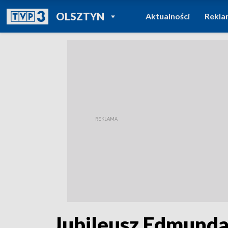
POWRÓT DO
OLSZTYN
Aktualności
Rekla
TVP REGIONY
Jubileusz Edmunda 