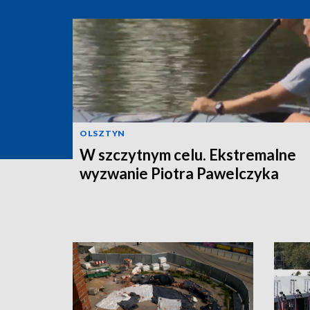
OLSZTYN
W szczytnym celu. Ekstremalne
wyzwanie Piotra Pawelczyka