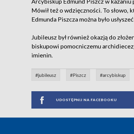
Arcybiskup Edmund Piszcz w kazaniu p
Mówił też o wdzięczności. To słowo, k
Edmunda Piszcza można było usłyszeć 
Jubileusz był również okazją do złoż
biskupowi pomocniczemu archidiecezji 
imienin.
#jubileusz
#Piszcz
#arcybiskup
UDOSTĘPNIJ NA FACEBOOKU