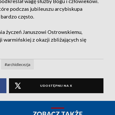
odkreślał wagę służby Bogu i człowiekowi.
tóre podczas jubileuszu arcybiskupa
bardzo często.
enia życzeń Januszowi Ostrowskiemu,
warmińskiej z okazji zbliżających się
#archidiecezja
UDOSTĘPNIJ NA X
ZOBACZ TAKŻE