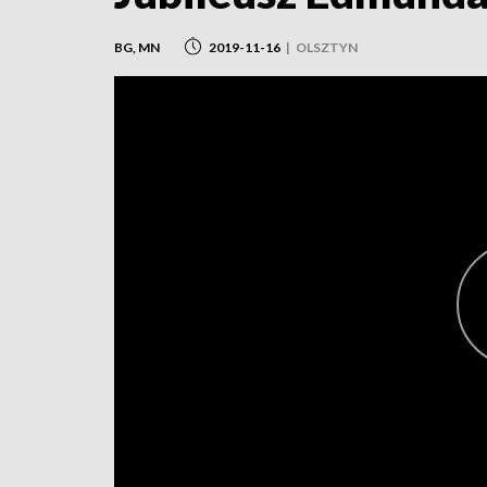
BG, MN
2019-11-16
|
OLSZTYN