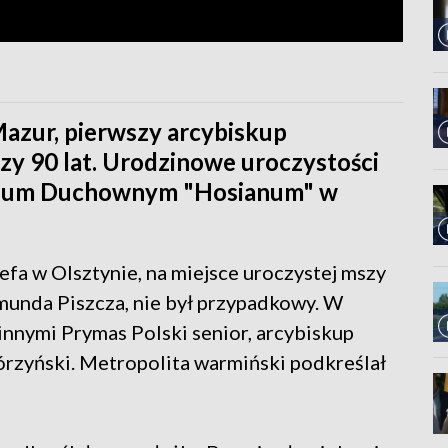
azur, pierwszy arcybiskup
zy 90 lat. Urodzinowe uroczystości
rium Duchownym "Hosianum" w
fa w Olsztynie, na miejsce uroczystej mszy
munda Piszcza, nie był przypadkowy. W
innymi Prymas Polski senior, arcybiskup
órzyński. Metropolita warmiński podkreślał