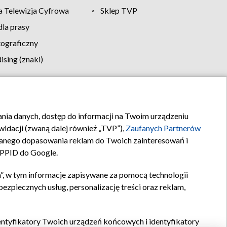
 Telewizja Cyfrowa
Sklep TVP
la prasy
tograficzny
sing (znaki)
klamy
Kontakt
rania danych, dostęp do informacji na Twoim urządzeniu
idacji (zwaną dalej również „TVP”),
Zaufanych Partnerów
anego dopasowania reklam do Twoich zainteresowań i
a PPID do Google.
”, w tym informacje zapisywane za pomocą technologii
zpiecznych usług, personalizację treści oraz reklam,
identyfikatory Twoich urządzeń końcowych i identyfikatory