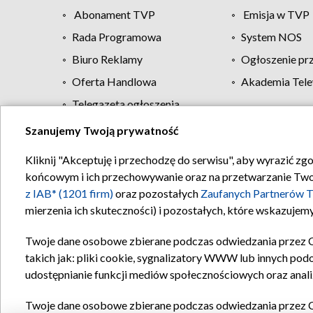
Abonament TVP
Emisja w TVP
Rada Programowa
System NOS
Biuro Reklamy
Ogłoszenie pr
Oferta Handlowa
Akademia Tele
Telegazeta ogłoszenia
Szanujemy Twoją prywatność
Regulamin TVP
Kliknij "Akceptuję i przechodzę do serwisu", aby wyrazić zg
końcowym i ich przechowywanie oraz na przetwarzanie Twoich
z IAB* (1201 firm)
oraz pozostałych
Zaufanych Partnerów T
mierzenia ich skuteczności) i pozostałych, które wskazujemy
Twoje dane osobowe zbierane podczas odwiedzania przez 
takich jak: pliki cookie, sygnalizatory WWW lub innych pod
udostępnianie funkcji mediów społecznościowych oraz anali
Twoje dane osobowe zbierane podczas odwiedzania przez 