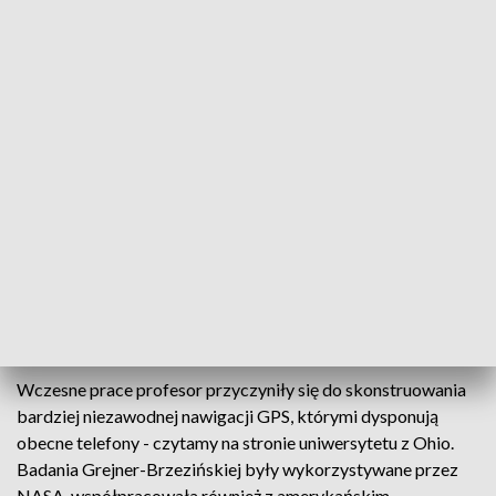
USA, jest stypendystką Fulbrighta związana jest z Ohio State
University, gdzie jest profesorem i kierownikiem katedry.
Grejner-Brzezińska ma na swoim koncie liczne sukcesy
badawcze. Opublikowała ponad 300 recenzowanych
artykułów naukowych i otrzymała liczne nagrody i
wyróżnienia.
W lutym br. została wybrana do prestiżowej National
Academy of Engineering jako pierwsza kobieta ze swojego
uniwersytetu. Akademia z uznaniem wyrażała się m.in. o jej
wkładzie w rozwój nauk geodezyjnych i nawigacji
satelitarnej.
Wczesne prace profesor przyczyniły się do skonstruowania
bardziej niezawodnej nawigacji GPS, którymi dysponują
obecne telefony - czytamy na stronie uniwersytetu z Ohio.
Badania Grejner-Brzezińskiej były wykorzystywane przez
NASA, współpracowała również z amerykańskim