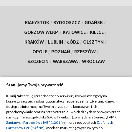
BIAŁYSTOK
/
BYDGOSZCZ
/
GDAŃSK
/
GORZÓW WLKP.
/
KATOWICE
/
KIELCE
/
KRAKÓW
/
LUBLIN
/
ŁÓDŹ
/
OLSZTYN
/
OPOLE
/
POZNAŃ
/
RZESZÓW
/
SZCZECIN
/
WARSZAWA
/
WROCŁAW
Szanujemy Twoją prywatność
Dołącz do nas:
Kliknij "Akceptuję i przechodzę do serwisu", aby wyrazić zgody na
korzystanie z technologii automatycznego śledzenia i zbierania danych,
TVP
dostęp do informacji na Twoim urządzeniu końcowym i ich
Abonament TVP
przechowywanie oraz na przetwarzanie Twoich danych osobowych przez
Regulamin TVP
nas, czyli Telewizję Polską S.A. w likwidacji (zwaną dalej również „TVP”),
Emisja w TVP
Polityka prywatności
Zaufanych Partnerów z IAB* (1201 firm)
oraz pozostałych
Zaufanych
Partnerów TVP (93 firm)
, w celach marketingowych (w tym do
Centrum informacji TVP