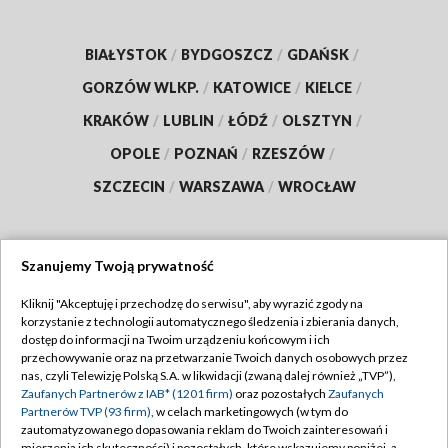
BIAŁYSTOK
/
BYDGOSZCZ
/
GDAŃSK
/
GORZÓW WLKP.
/
KATOWICE
/
KIELCE
/
KRAKÓW
/
LUBLIN
/
ŁÓDŹ
/
OLSZTYN
/
OPOLE
/
POZNAŃ
/
RZESZÓW
/
SZCZECIN
/
WARSZAWA
/
WROCŁAW
Szanujemy Twoją prywatność
Dołącz do nas:
Kliknij "Akceptuję i przechodzę do serwisu", aby wyrazić zgody na
korzystanie z technologii automatycznego śledzenia i zbierania danych,
TVP
dostęp do informacji na Twoim urządzeniu końcowym i ich
Abonament TVP
przechowywanie oraz na przetwarzanie Twoich danych osobowych przez
Regulamin TVP
nas, czyli Telewizję Polską S.A. w likwidacji (zwaną dalej również „TVP”),
Emisja w TVP
Zaufanych Partnerów z IAB* (1201 firm)
oraz pozostałych
Zaufanych
Polityka prywatności
Partnerów TVP (93 firm)
, w celach marketingowych (w tym do
Centrum informacji TVP
Moje zgody
zautomatyzowanego dopasowania reklam do Twoich zainteresowań i
mierzenia ich skuteczności) i pozostałych, które wskazujemy poniżej, a