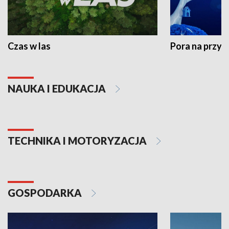
Czas w las
Pora na przyr
NAUKA I EDUKACJA
TECHNIKA I MOTORYZACJA
GOSPODARKA