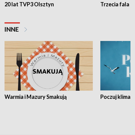
20 lat TVP3 Olsztyn
Trzecia fala -
INNE
Warmia i Mazury Smakują
Poczuj klimat