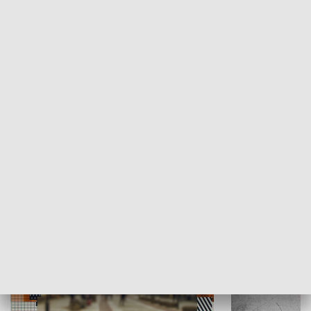
Moje miejsce
Winda region
HISTORIA