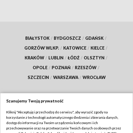
BIAŁYSTOK
/
BYDGOSZCZ
/
GDAŃSK
/
GORZÓW WLKP.
/
KATOWICE
/
KIELCE
/
KRAKÓW
/
LUBLIN
/
ŁÓDŹ
/
OLSZTYN
/
OPOLE
/
POZNAŃ
/
RZESZÓW
/
SZCZECIN
/
WARSZAWA
/
WROCŁAW
Szanujemy Twoją prywatność
Dołącz do nas:
Kliknij "Akceptuję i przechodzę do serwisu", aby wyrazić zgody na
korzystanie z technologii automatycznego śledzenia i zbierania danych,
TVP
dostęp do informacji na Twoim urządzeniu końcowym i ich
Abonament TVP
przechowywanie oraz na przetwarzanie Twoich danych osobowych przez
Regulamin TVP