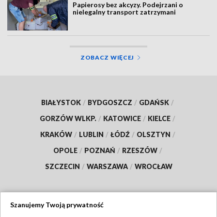
Papierosy bez akcyzy. Podejrzani o
nielegalny transport zatrzymani
ZOBACZ WIĘCEJ
BIAŁYSTOK
/
BYDGOSZCZ
/
GDAŃSK
/
GORZÓW WLKP.
/
KATOWICE
/
KIELCE
/
KRAKÓW
/
LUBLIN
/
ŁÓDŹ
/
OLSZTYN
/
OPOLE
/
POZNAŃ
/
RZESZÓW
/
SZCZECIN
/
WARSZAWA
/
WROCŁAW
Szanujemy Twoją prywatność
Dołącz do nas: