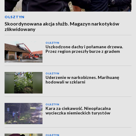
OLSZTYN
Skoordynowana akcja służb. Magazyn narkotyków
zlikwidowany
OLSZTYN
Uszkodzone dachy i połamane drzewa.
Przez region przeszły burze z gradem
OLSZTYN
Uderzenie w narkobiznes. Marihuanę
hodowali w szklarni
OLSZTYN
Kara za ciekawość. Nieopłacalna
wycieczka niemieckich turystów
OLSZTYN