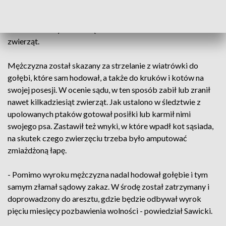
zwierzętami. Dostał wówczas wyrok pięciu miesięcy
więzienia w zawieszeniu, zakaz posiadania zwierząt przez
siedem lat i 4 tys. zł nawiązki na rzecz schroniska dla
zwierząt.
Mężczyzna został skazany za strzelanie z wiatrówki do
gołębi, które sam hodował, a także do kruków i kotów na
swojej posesji. W ocenie sądu, w ten sposób zabił lub zranił
nawet kilkadziesiąt zwierząt. Jak ustalono w śledztwie z
upolowanych ptaków gotował posiłki lub karmił nimi
swojego psa. Zastawił też wnyki, w które wpadł kot sąsiada,
na skutek czego zwierzęciu trzeba było amputować
zmiażdżoną łapę.
- Pomimo wyroku mężczyzna nadal hodował gołębie i tym
samym złamał sądowy zakaz. W środę został zatrzymany i
doprowadzony do aresztu, gdzie będzie odbywał wyrok
pięciu miesięcy pozbawienia wolności - powiedział Sawicki.