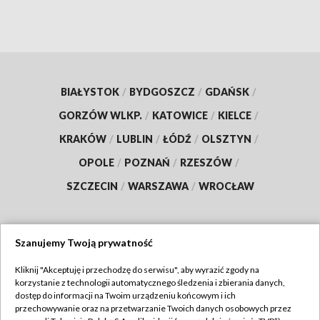
BIAŁYSTOK
/
BYDGOSZCZ
/
GDAŃSK
/
GORZÓW WLKP.
/
KATOWICE
/
KIELCE
/
KRAKÓW
/
LUBLIN
/
ŁÓDŹ
/
OLSZTYN
/
OPOLE
/
POZNAŃ
/
RZESZÓW
/
SZCZECIN
/
WARSZAWA
/
WROCŁAW
Szanujemy Twoją prywatność
Dołącz do nas:
Kliknij "Akceptuję i przechodzę do serwisu", aby wyrazić zgody na
korzystanie z technologii automatycznego śledzenia i zbierania danych,
TVP
dostęp do informacji na Twoim urządzeniu końcowym i ich
Abonament TVP
przechowywanie oraz na przetwarzanie Twoich danych osobowych przez
Regulamin TVP