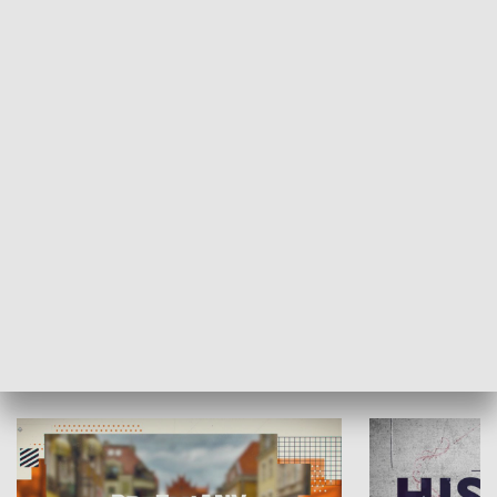
SPOŁECZEŃSTWO
Moje miejsce
Winda region
HISTORIA