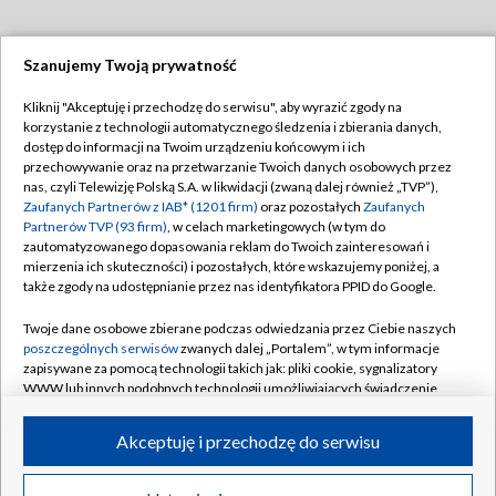
Szanujemy Twoją prywatność
Dołącz do nas:
Kliknij "Akceptuję i przechodzę do serwisu", aby wyrazić zgody na
korzystanie z technologii automatycznego śledzenia i zbierania danych,
TVP
dostęp do informacji na Twoim urządzeniu końcowym i ich
Abonament TVP
przechowywanie oraz na przetwarzanie Twoich danych osobowych przez
Regulamin TVP
nas, czyli Telewizję Polską S.A. w likwidacji (zwaną dalej również „TVP”),
Emisja w TVP
Polityka prywatności
Zaufanych Partnerów z IAB* (1201 firm)
oraz pozostałych
Zaufanych
Partnerów TVP (93 firm)
, w celach marketingowych (w tym do
Centrum informacji TVP
Moje zgody
zautomatyzowanego dopasowania reklam do Twoich zainteresowań i
mierzenia ich skuteczności) i pozostałych, które wskazujemy poniżej, a
Naziemna Telewizja Cyfrowa
Pomoc
także zgody na udostępnianie przez nas identyfikatora PPID do Google.
Sklep TVP
Biuro reklamy
Twoje dane osobowe zbierane podczas odwiedzania przez Ciebie naszych
Rada Programowa
Kontakt
poszczególnych serwisów
zwanych dalej „Portalem”, w tym informacje
zapisywane za pomocą technologii takich jak: pliki cookie, sygnalizatory
System NOS
WWW lub innych podobnych technologii umożliwiających świadczenie
dopasowanych i bezpiecznych usług, personalizację treści oraz reklam,
Informacje o nadawcy
Kanały
udostępnianie funkcji mediów społecznościowych oraz analizowanie
Akceptuję i przechodzę do serwisu
ruchu w Internecie.
Program dla prasy
©2026 Telewizja Polska S.A. w likwidacji
Biuro Reklamy
Twoje dane osobowe zbierane podczas odwiedzania przez Ciebie