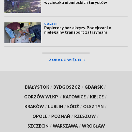
wycieczka niemieckich turystów
OLSZTYN
Papierosy bez akcyzy. Podejrzani o
nielegalny transport zatrzymani
ZOBACZ WIĘCEJ
BIAŁYSTOK
/
BYDGOSZCZ
/
GDAŃSK
/
GORZÓW WLKP.
/
KATOWICE
/
KIELCE
/
KRAKÓW
/
LUBLIN
/
ŁÓDŹ
/
OLSZTYN
/
OPOLE
/
POZNAŃ
/
RZESZÓW
/
SZCZECIN
/
WARSZAWA
/
WROCŁAW