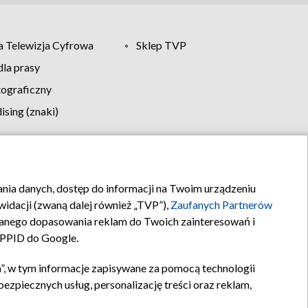
 Telewizja Cyfrowa
Sklep TVP
la prasy
tograficzny
sing (znaki)
klamy
Kontakt
rania danych, dostęp do informacji na Twoim urządzeniu
idacji (zwaną dalej również „TVP”),
Zaufanych Partnerów
anego dopasowania reklam do Twoich zainteresowań i
a PPID do Google.
”, w tym informacje zapisywane za pomocą technologii
zpiecznych usług, personalizację treści oraz reklam,