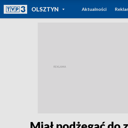
POWRÓT DO
OLSZTYN
Aktualności
Rekla
TVP REGIONY
Miał podżegać do z