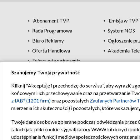
Abonament TVP
Emisja w TVP
Rada Programowa
System NOS
Biuro Reklamy
Ogłoszenie pr
Oferta Handlowa
Akademia Tele
Telegazeta ogłoszenia
Szanujemy Twoją prywatność
Regulamin TVP
Kliknij "Akceptuję i przechodzę do serwisu", aby wyrazić zg
końcowym i ich przechowywanie oraz na przetwarzanie Twoich
z IAB* (1201 firm)
oraz pozostałych
Zaufanych Partnerów T
mierzenia ich skuteczności) i pozostałych, które wskazujemy
Twoje dane osobowe zbierane podczas odwiedzania przez 
takich jak: pliki cookie, sygnalizatory WWW lub innych pod
udostępnianie funkcji mediów społecznościowych oraz anali