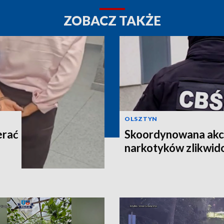
ZOBACZ TAKŻE
OLSZTYN
erać
Skoordynowana akcj
narkotyków zlikwi