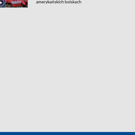
amerykańskich boiskach