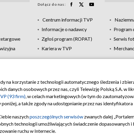
Dołącz do nas:
Centrum informacji TVP
Naziemna
Informacje o nadawcy
Program d
zetargowe
Zgłoś program (ROPAT)
Serwis fo
wizyjna
Kariera w TVP
Merchandi
Polityka prywatności
Moje zgody
Pomoc
Biuro re
ody na korzystanie z technologii automatycznego śledzenia i zbie
 danych osobowych przez nas, czyli Telewizję Polską S.A. w likw
VP (93 firm)
, w celach marketingowych (w tym do zautomatyzow
 poniżej, a także zgody na udostępnianie przez nas identyfikator
Ciebie naszych
poszczególnych serwisów
zwanych dalej „Portalem
obnych technologii umożliwiających świadczenie dopasowanych i be
zowanie ruchu w Internecie.