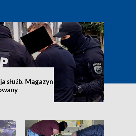
a służb. Magazyn
dowany