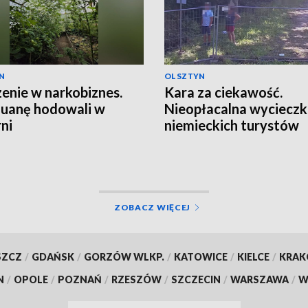
N
OLSZTYN
enie w narkobiznes.
Kara za ciekawość.
uanę hodowali w
Nieopłacalna wyciecz
rni
niemieckich turystów
ZOBACZ WIĘCEJ
SZCZ
/
GDAŃSK
/
GORZÓW WLKP.
/
KATOWICE
/
KIELCE
/
KRA
N
/
OPOLE
/
POZNAŃ
/
RZESZÓW
/
SZCZECIN
/
WARSZAWA
/
W