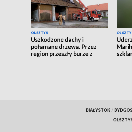
OLSZTYN
OLSZTY
Uszkodzone dachy i
Uderz
połamane drzewa. Przez
Marih
region przeszły burze z
szkla
gradem
BIAŁYSTOK
/
BYDGO
OLSZTY