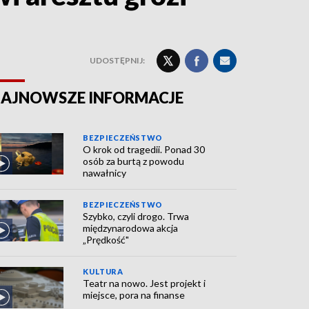
UDOSTĘPNIJ:
AJNOWSZE INFORMACJE
BEZPIECZEŃSTWO
O krok od tragedii. Ponad 30
osób za burtą z powodu
nawałnicy
BEZPIECZEŃSTWO
Szybko, czyli drogo. Trwa
międzynarodowa akcja
„Prędkość"
KULTURA
Teatr na nowo. Jest projekt i
miejsce, pora na finanse