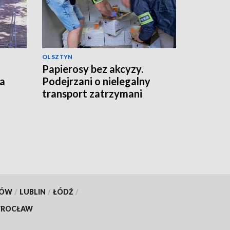
OLSZTYN
Papierosy bez akcyzy.
ka
Podejrzani o nielegalny
transport zatrzymani
KÓW
/
LUBLIN
/
ŁÓDŹ
/
ROCŁAW