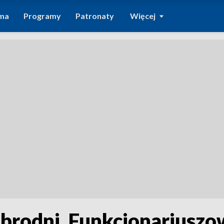
ma
Programy
Patronaty
Więcej
brodni. Funkcjonariuszow