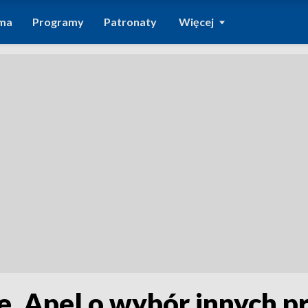
ma
Programy
Patronaty
Więcej
. Apel o wybór innych pr