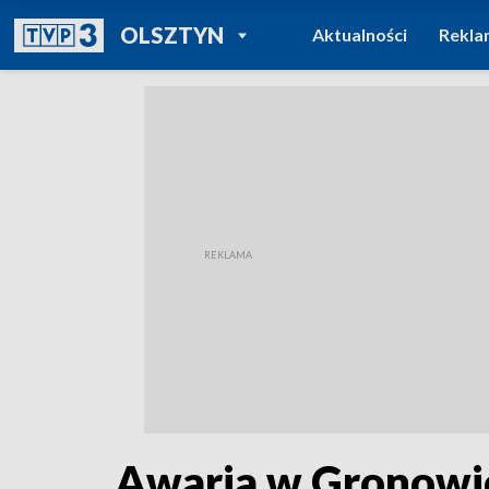
POWRÓT DO
OLSZTYN
Aktualności
Rekla
TVP REGIONY
Awaria w Gronowie