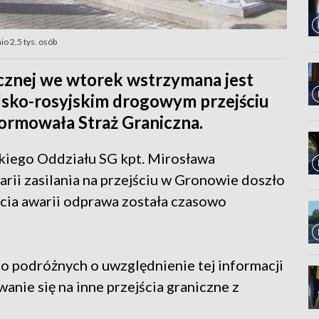
o 2,5 tys. osób
ycznej we wtorek wstrzymana jest
lsko-rosyjskim drogowym przejściu
ormowała Straż Graniczna.
iego Oddziału SG kpt. Mirosława
rii zasilania na przejściu w Gronowie doszło
cia awarii odprawa została czasowo
 do podróżnych o uwzględnienie tej informacji
wanie się na inne przejścia graniczne z