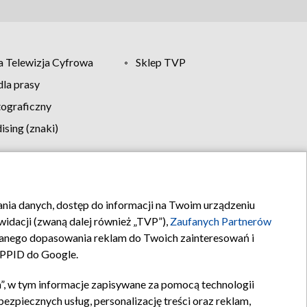
 Telewizja Cyfrowa
Sklep TVP
la prasy
tograficzny
sing (znaki)
klamy
Kontakt
rania danych, dostęp do informacji na Twoim urządzeniu
idacji (zwaną dalej również „TVP”),
Zaufanych Partnerów
anego dopasowania reklam do Twoich zainteresowań i
a PPID do Google.
”, w tym informacje zapisywane za pomocą technologii
zpiecznych usług, personalizację treści oraz reklam,