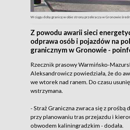
W ciągu doby granicę w obie strony przekracza w Gronowie średni
Z powodu awarii sieci energet
odprawa osób i pojazdów na po
granicznym w Gronowie - poinf
Rzecznik prasowy Warmińsko-Mazursk
Aleksandrowicz powiedziała, że do awa
we wtorek nad ranem. Do czasu usunię
wstrzymana.
- Straż Graniczna zwraca się z prośbą
przy planowaniu tras przejazdu i kiero
obwodem kaliningradzkim - dodała.