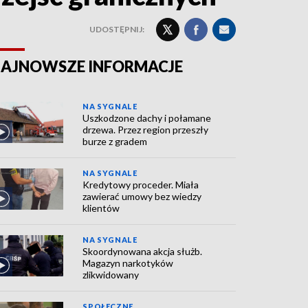
UDOSTĘPNIJ:
AJNOWSZE INFORMACJE
NA SYGNALE
Uszkodzone dachy i połamane
drzewa. Przez region przeszły
burze z gradem
NA SYGNALE
Kredytowy proceder. Miała
zawierać umowy bez wiedzy
klientów
NA SYGNALE
Skoordynowana akcja służb.
Magazyn narkotyków
zlikwidowany
SPOŁECZNE