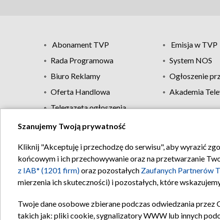
Abonament TVP
Emisja w TVP
Rada Programowa
System NOS
Biuro Reklamy
Ogłoszenie pr
Oferta Handlowa
Akademia Tele
Telegazeta ogłoszenia
Szanujemy Twoją prywatność
Regulamin TVP
Kliknij "Akceptuję i przechodzę do serwisu", aby wyrazić zg
końcowym i ich przechowywanie oraz na przetwarzanie Twoich
z IAB* (1201 firm)
oraz pozostałych
Zaufanych Partnerów T
mierzenia ich skuteczności) i pozostałych, które wskazujemy
Twoje dane osobowe zbierane podczas odwiedzania przez 
takich jak: pliki cookie, sygnalizatory WWW lub innych pod