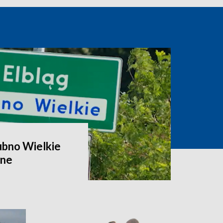
ubno Wielkie
zne