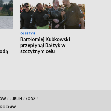
OLSZTYN
Bartłomiej Kubkowski
przepłynął Bałtyk w
godą
szczytnym celu
KÓW
/
LUBLIN
/
ŁÓDŹ
/
ROCŁAW