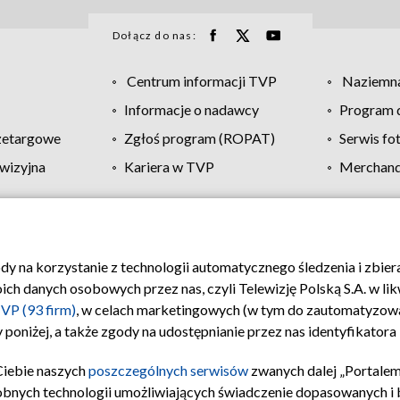
Dołącz do nas:
Centrum informacji TVP
Naziemna
Informacje o nadawcy
Program d
zetargowe
Zgłoś program (ROPAT)
Serwis fo
wizyjna
Kariera w TVP
Merchandi
Polityka prywatności
Moje zgody
Pomoc
Biuro re
ody na korzystanie z technologii automatycznego śledzenia i zbie
 danych osobowych przez nas, czyli Telewizję Polską S.A. w likw
VP (93 firm)
, w celach marketingowych (w tym do zautomatyzow
 poniżej, a także zgody na udostępnianie przez nas identyfikator
Ciebie naszych
poszczególnych serwisów
zwanych dalej „Portalem
obnych technologii umożliwiających świadczenie dopasowanych i be