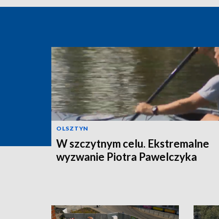
OLSZTYN
W szczytnym celu. Ekstremalne
wyzwanie Piotra Pawelczyka