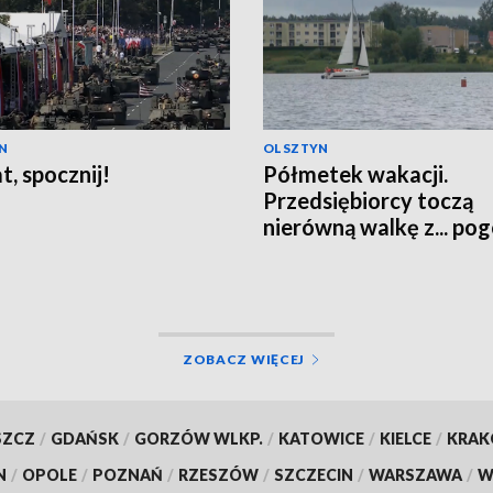
N
OLSZTYN
t, spocznij!
Półmetek wakacji.
Przedsiębiorcy toczą
nierówną walkę z... po
ZOBACZ WIĘCEJ
SZCZ
/
GDAŃSK
/
GORZÓW WLKP.
/
KATOWICE
/
KIELCE
/
KRA
N
/
OPOLE
/
POZNAŃ
/
RZESZÓW
/
SZCZECIN
/
WARSZAWA
/
W