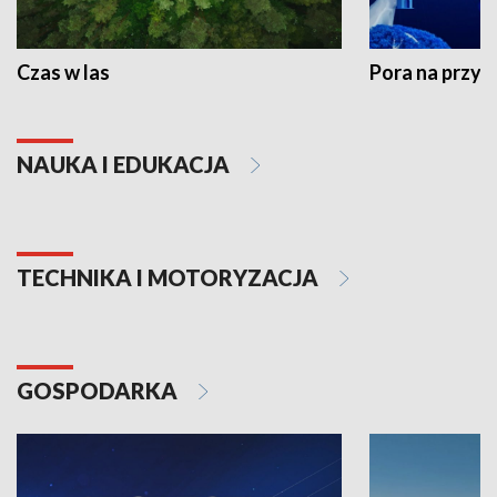
Czas w las
Pora na przyr
NAUKA I EDUKACJA
TECHNIKA I MOTORYZACJA
GOSPODARKA