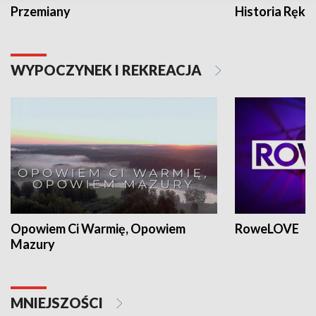
Przemiany
Historia Ręką
WYPOCZYNEK I REKREACJA
Opowiem Ci Warmię, Opowiem
RoweLOVE
Mazury
MNIEJSZOŚCI