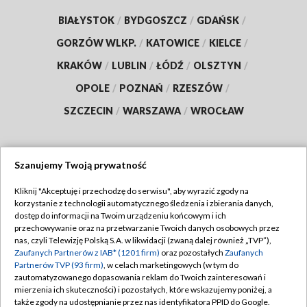
BIAŁYSTOK
/
BYDGOSZCZ
/
GDAŃSK
/
GORZÓW WLKP.
/
KATOWICE
/
KIELCE
/
KRAKÓW
/
LUBLIN
/
ŁÓDŹ
/
OLSZTYN
/
OPOLE
/
POZNAŃ
/
RZESZÓW
/
SZCZECIN
/
WARSZAWA
/
WROCŁAW
Szanujemy Twoją prywatność
Dołącz do nas:
Kliknij "Akceptuję i przechodzę do serwisu", aby wyrazić zgody na
korzystanie z technologii automatycznego śledzenia i zbierania danych,
TVP
dostęp do informacji na Twoim urządzeniu końcowym i ich
Abonament TVP
przechowywanie oraz na przetwarzanie Twoich danych osobowych przez
Regulamin TVP
nas, czyli Telewizję Polską S.A. w likwidacji (zwaną dalej również „TVP”),
Emisja w TVP
Zaufanych Partnerów z IAB* (1201 firm)
oraz pozostałych
Zaufanych
Polityka prywatności
Partnerów TVP (93 firm)
, w celach marketingowych (w tym do
Centrum informacji TVP
Moje zgody
zautomatyzowanego dopasowania reklam do Twoich zainteresowań i
mierzenia ich skuteczności) i pozostałych, które wskazujemy poniżej, a
Naziemna Telewizja Cyfrowa
Pomoc
także zgody na udostępnianie przez nas identyfikatora PPID do Google.