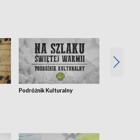
Podróżnik Kulturalny
Okolice Szla