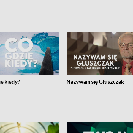
e kiedy?
Nazywam się Głuszczak