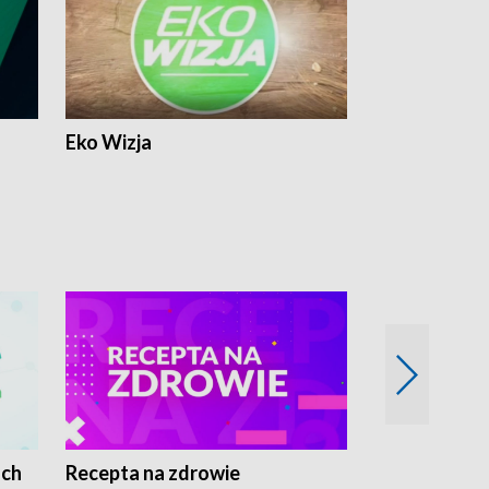
Eko Wizja
ach
Recepta na zdrowie
Wybieram z