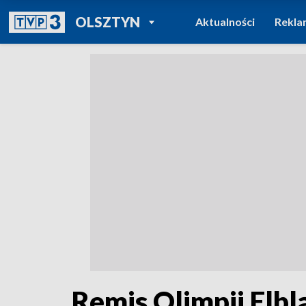
POWRÓT DO
OLSZTYN
Aktualności
Rekla
TVP REGIONY
Remis Olimpii Elbl