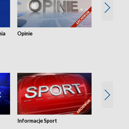
nia
Opinie
Opinie Elblą
Informacje Sport
Flesz sport