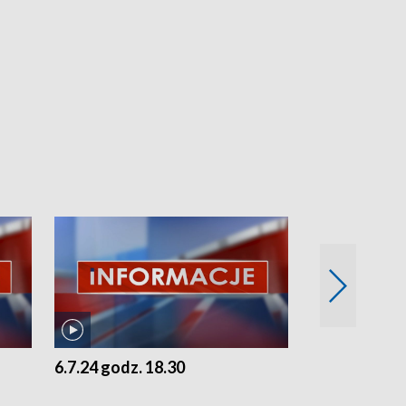
6.7.24 godz. 18.30
5.7.24 godz. 