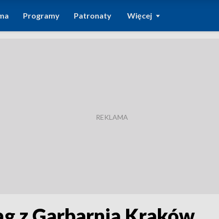
ma
Programy
Patronaty
Więcej
ąg z Garbarnią Kraków