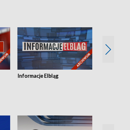
Informacje Elbląg
Wstaje nowy