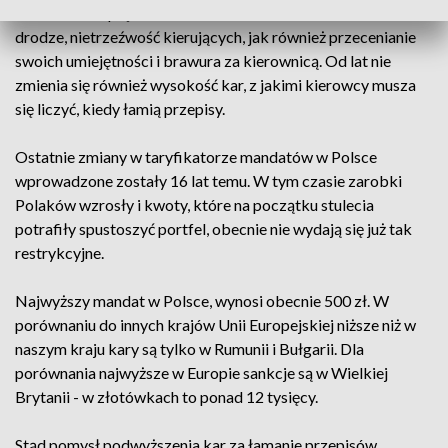
to nadmierna prędkość niedostosowana do warunków na
drodze, nietrzeźwość kierujących, jak również przecenianie
swoich umiejętności i brawura za kierownicą. Od lat nie
zmienia się również wysokość kar, z jakimi kierowcy musza
się liczyć, kiedy łamią przepisy.
Ostatnie zmiany w taryfikatorze mandatów w Polsce
wprowadzone zostały 16 lat temu. W tym czasie zarobki
Polaków wzrosły i kwoty, które na początku stulecia
potrafiły spustoszyć portfel, obecnie nie wydają się już tak
restrykcyjne.
Najwyższy mandat w Polsce, wynosi obecnie 500 zł. W
porównaniu do innych krajów Unii Europejskiej niższe niż w
naszym kraju kary są tylko w Rumunii i Bułgarii. Dla
porównania najwyższe w Europie sankcje są w Wielkiej
Brytanii - w złotówkach to ponad 12 tysięcy.
Stąd pomysł podwyższenia kar za łamanie przepisów