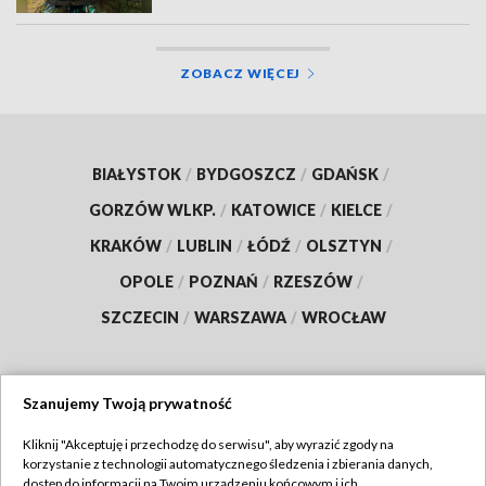
ZOBACZ WIĘCEJ
BIAŁYSTOK
/
BYDGOSZCZ
/
GDAŃSK
/
GORZÓW WLKP.
/
KATOWICE
/
KIELCE
/
KRAKÓW
/
LUBLIN
/
ŁÓDŹ
/
OLSZTYN
/
OPOLE
/
POZNAŃ
/
RZESZÓW
/
SZCZECIN
/
WARSZAWA
/
WROCŁAW
Szanujemy Twoją prywatność
Dołącz do nas:
Kliknij "Akceptuję i przechodzę do serwisu", aby wyrazić zgody na
korzystanie z technologii automatycznego śledzenia i zbierania danych,
TVP
dostęp do informacji na Twoim urządzeniu końcowym i ich