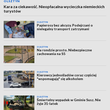
OLSZTYN
Kara za ciekawość. Nieopłacalna wycieczka niemieckich
turystów
OLSZTYN
Papierosy bez akcyzy. Podejrzani o
nielegalny transport zatrzymani
OLSZTYN
Na rondzie prosto. Niebezpieczne
zachowania na S5
OLSZTYN
Kierowcy jednośladów coraz częściej
"wspomagają" się alkoholem
OLSZTYN
Śmiertelny wypadek w Gminie Susz. Nie
żyje 31-latek