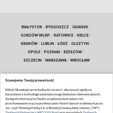
BIAŁYSTOK
/
BYDGOSZCZ
/
GDAŃSK
/
GORZÓW WLKP.
/
KATOWICE
/
KIELCE
/
KRAKÓW
/
LUBLIN
/
ŁÓDŹ
/
OLSZTYN
/
OPOLE
/
POZNAŃ
/
RZESZÓW
/
SZCZECIN
/
WARSZAWA
/
WROCŁAW
Szanujemy Twoją prywatność
Dołącz do nas:
Kliknij "Akceptuję i przechodzę do serwisu", aby wyrazić zgody na
korzystanie z technologii automatycznego śledzenia i zbierania danych,
TVP
dostęp do informacji na Twoim urządzeniu końcowym i ich
Abonament TVP
przechowywanie oraz na przetwarzanie Twoich danych osobowych przez
Regulamin TVP
nas, czyli Telewizję Polską S.A. w likwidacji (zwaną dalej również „TVP”),
Emisja w TVP
Zaufanych Partnerów z IAB* (1201 firm)
oraz pozostałych
Zaufanych
Polityka prywatności