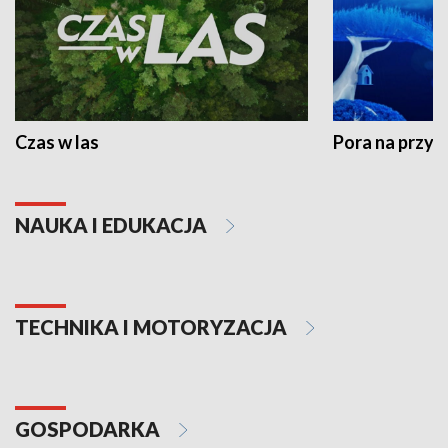
Czas w las
Pora na przyr
NAUKA I EDUKACJA
TECHNIKA I MOTORYZACJA
GOSPODARKA