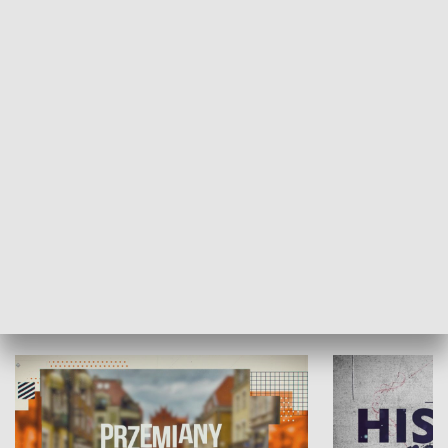
SPOŁECZEŃSTWO
Moje miejsce
Winda region
HISTORIA