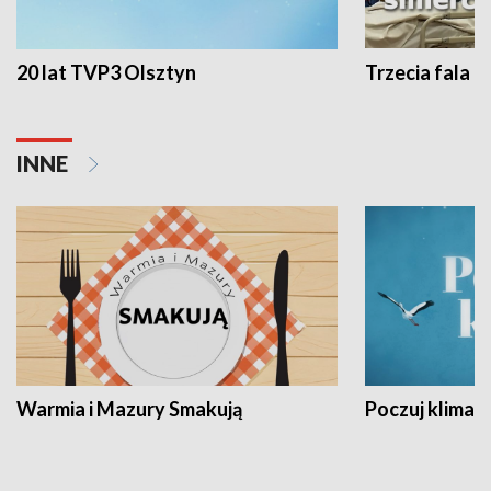
20 lat TVP3 Olsztyn
Trzecia fala -
INNE
Warmia i Mazury Smakują
Poczuj klimat