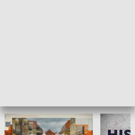
SPOŁECZEŃSTWO
Moje miejsce
Winda region
HISTORIA