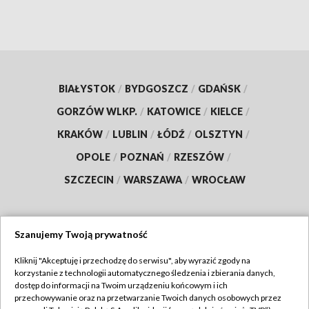
BIAŁYSTOK
/
BYDGOSZCZ
/
GDAŃSK
/
GORZÓW WLKP.
/
KATOWICE
/
KIELCE
/
KRAKÓW
/
LUBLIN
/
ŁÓDŹ
/
OLSZTYN
/
OPOLE
/
POZNAŃ
/
RZESZÓW
/
SZCZECIN
/
WARSZAWA
/
WROCŁAW
Szanujemy Twoją prywatność
Dołącz do nas:
Kliknij "Akceptuję i przechodzę do serwisu", aby wyrazić zgody na
korzystanie z technologii automatycznego śledzenia i zbierania danych,
TVP
dostęp do informacji na Twoim urządzeniu końcowym i ich
Abonament TVP
przechowywanie oraz na przetwarzanie Twoich danych osobowych przez
Regulamin TVP