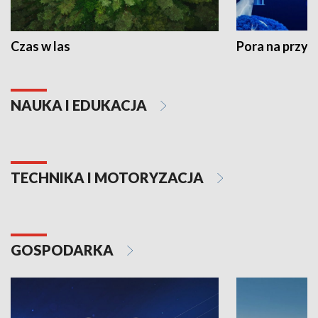
Czas w las
Pora na przyr
NAUKA I EDUKACJA
TECHNIKA I MOTORYZACJA
GOSPODARKA