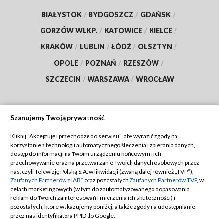
BIAŁYSTOK
/
BYDGOSZCZ
/
GDAŃSK
/
GORZÓW WLKP.
/
KATOWICE
/
KIELCE
/
KRAKÓW
/
LUBLIN
/
ŁÓDŹ
/
OLSZTYN
/
OPOLE
/
POZNAŃ
/
RZESZÓW
/
SZCZECIN
/
WARSZAWA
/
WROCŁAW
Szanujemy Twoją prywatność
Dołącz do nas:
Kliknij "Akceptuję i przechodzę do serwisu", aby wyrazić zgody na
korzystanie z technologii automatycznego śledzenia i zbierania danych,
TVP
dostęp do informacji na Twoim urządzeniu końcowym i ich
Abonament TVP
przechowywanie oraz na przetwarzanie Twoich danych osobowych przez
Regulamin TVP
nas, czyli Telewizję Polską S.A. w likwidacji (zwaną dalej również „TVP”),
Emisja w TVP
Zaufanych Partnerów z IAB*
oraz pozostałych
Zaufanych Partnerów TVP
, w
Polityka prywatności
celach marketingowych (w tym do zautomatyzowanego dopasowania
Centrum informacji TVP
Moje zgody
reklam do Twoich zainteresowań i mierzenia ich skuteczności) i
pozostałych, które wskazujemy poniżej, a także zgody na udostępnianie
Naziemna Telewizja Cyfrowa
Pomoc
przez nas identyfikatora PPID do Google.