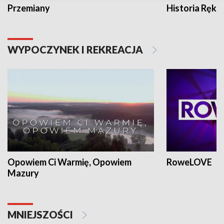
Przemiany
Historia Ręką
WYPOCZYNEK I REKREACJA
Opowiem Ci Warmię, Opowiem
RoweLOVE
Mazury
MNIEJSZOŚCI