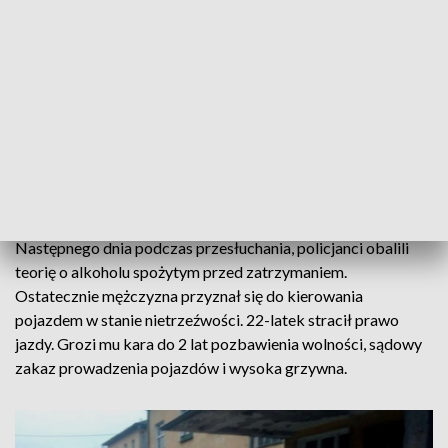
Zwycięstwa na łuku drogi zjechał w prawo i uderzył w
budynek stacji kolejowej.
Funkcjonariusze na miejscu zastali dwóch braci w wieku 20 i
22 lat, od których było czuć wyraźny zapach alkoholu.
Starszy przyznał, że pił, ale dopiero po drogowym incydencie.
Miał wspólnie z bratem opróżnić butelkę wódki. Badanie
alkomatem wykazało blisko 2 promile alkoholu w jego
organizmie. Mężczyzna został zatrzymany do wytrzeźwienia.
Następnego dnia podczas przesłuchania, policjanci obalili
teorię o alkoholu spożytym przed zatrzymaniem.
Ostatecznie mężczyzna przyznał się do kierowania
pojazdem w stanie nietrzeźwości. 22-latek stracił prawo
jazdy. Grozi mu kara do 2 lat pozbawienia wolności, sądowy
zakaz prowadzenia pojazdów i wysoka grzywna.