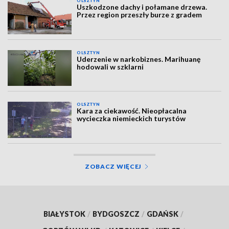
OLSZTYN
Uszkodzone dachy i połamane drzewa.
Przez region przeszły burze z gradem
OLSZTYN
Uderzenie w narkobiznes. Marihuanę
hodowali w szklarni
OLSZTYN
Kara za ciekawość. Nieopłacalna
wycieczka niemieckich turystów
ZOBACZ WIĘCEJ
BIAŁYSTOK
/
BYDGOSZCZ
/
GDAŃSK
/