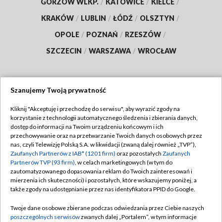
GORZÓW WLKP.
/
KATOWICE
/
KIELCE
/
KRAKÓW
/
LUBLIN
/
ŁÓDŹ
/
OLSZTYN
/
OPOLE
/
POZNAŃ
/
RZESZÓW
/
SZCZECIN
/
WARSZAWA
/
WROCŁAW
Szanujemy Twoją prywatność
Dołącz do nas:
Kliknij "Akceptuję i przechodzę do serwisu", aby wyrazić zgody na
korzystanie z technologii automatycznego śledzenia i zbierania danych,
TVP
dostęp do informacji na Twoim urządzeniu końcowym i ich
Abonament TVP
przechowywanie oraz na przetwarzanie Twoich danych osobowych przez
Regulamin TVP
nas, czyli Telewizję Polską S.A. w likwidacji (zwaną dalej również „TVP”),
Emisja w TVP
Polityka prywatności
Zaufanych Partnerów z IAB* (1201 firm)
oraz pozostałych
Zaufanych
Partnerów TVP (93 firm)
, w celach marketingowych (w tym do
Centrum informacji TVP
Moje zgody
zautomatyzowanego dopasowania reklam do Twoich zainteresowań i
mierzenia ich skuteczności) i pozostałych, które wskazujemy poniżej, a
Naziemna Telewizja Cyfrowa
Pomoc
także zgody na udostępnianie przez nas identyfikatora PPID do Google.
Sklep TVP
Biuro reklamy
Twoje dane osobowe zbierane podczas odwiedzania przez Ciebie naszych
Rada Programowa
Kontakt
poszczególnych serwisów
zwanych dalej „Portalem”, w tym informacje