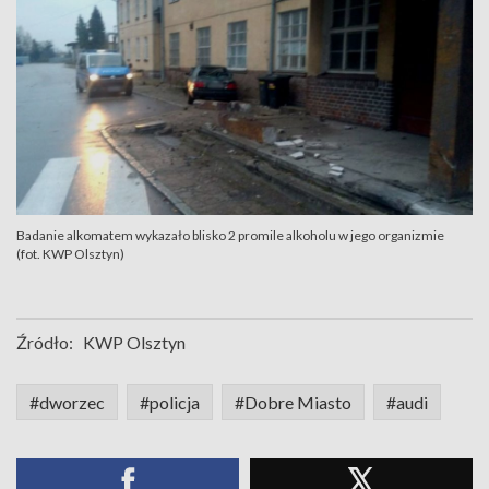
Badanie alkomatem wykazało blisko 2 promile alkoholu w jego organizmie
(fot. KWP Olsztyn)
Źródło:
KWP Olsztyn
#dworzec
#policja
#Dobre Miasto
#audi