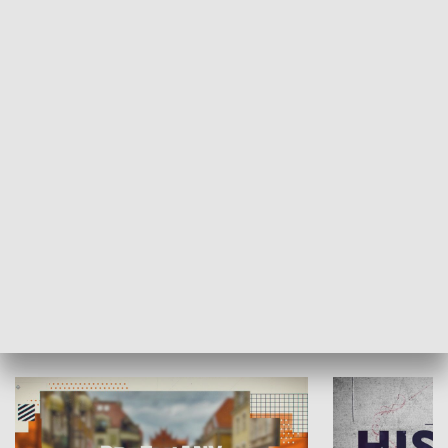
SPOŁECZEŃSTWO
Moje miejsce
Winda region
HISTORIA