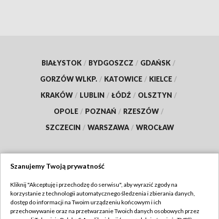
BIAŁYSTOK
/
BYDGOSZCZ
/
GDAŃSK
/
GORZÓW WLKP.
/
KATOWICE
/
KIELCE
/
KRAKÓW
/
LUBLIN
/
ŁÓDŹ
/
OLSZTYN
/
OPOLE
/
POZNAŃ
/
RZESZÓW
/
SZCZECIN
/
WARSZAWA
/
WROCŁAW
Szanujemy Twoją prywatność
Dołącz do nas:
Kliknij "Akceptuję i przechodzę do serwisu", aby wyrazić zgody na
korzystanie z technologii automatycznego śledzenia i zbierania danych,
TVP
dostęp do informacji na Twoim urządzeniu końcowym i ich
Abonament TVP
przechowywanie oraz na przetwarzanie Twoich danych osobowych przez
Regulamin TVP