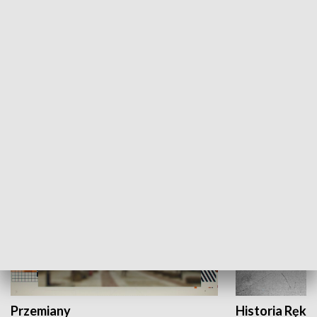
Moje miejsce
Winda region
HISTORIA
Przemiany
Historia Ręką