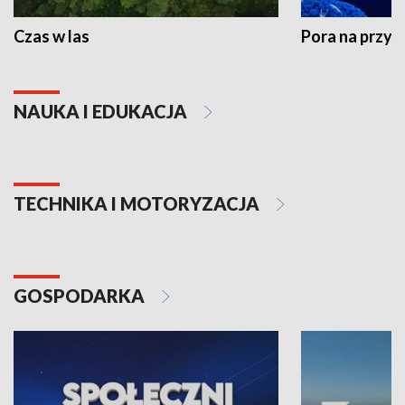
Czas w las
Pora na przyr
NAUKA I EDUKACJA
TECHNIKA I MOTORYZACJA
GOSPODARKA