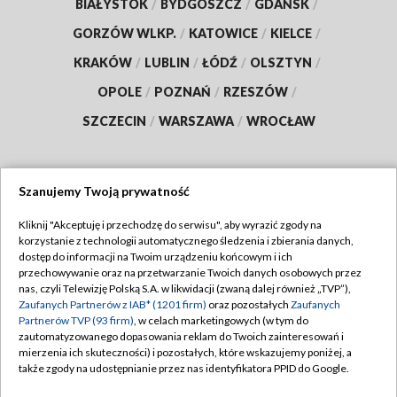
BIAŁYSTOK
/
BYDGOSZCZ
/
GDAŃSK
/
GORZÓW WLKP.
/
KATOWICE
/
KIELCE
/
KRAKÓW
/
LUBLIN
/
ŁÓDŹ
/
OLSZTYN
/
OPOLE
/
POZNAŃ
/
RZESZÓW
/
SZCZECIN
/
WARSZAWA
/
WROCŁAW
Szanujemy Twoją prywatność
Dołącz do nas:
Kliknij "Akceptuję i przechodzę do serwisu", aby wyrazić zgody na
korzystanie z technologii automatycznego śledzenia i zbierania danych,
TVP
dostęp do informacji na Twoim urządzeniu końcowym i ich
Abonament TVP
przechowywanie oraz na przetwarzanie Twoich danych osobowych przez
Regulamin TVP
nas, czyli Telewizję Polską S.A. w likwidacji (zwaną dalej również „TVP”),
Emisja w TVP
Zaufanych Partnerów z IAB* (1201 firm)
oraz pozostałych
Zaufanych
Polityka prywatności
Partnerów TVP (93 firm)
, w celach marketingowych (w tym do
Centrum informacji TVP
Moje zgody
zautomatyzowanego dopasowania reklam do Twoich zainteresowań i
mierzenia ich skuteczności) i pozostałych, które wskazujemy poniżej, a
Naziemna Telewizja Cyfrowa
Pomoc
także zgody na udostępnianie przez nas identyfikatora PPID do Google.
Sklep TVP
Biuro reklamy