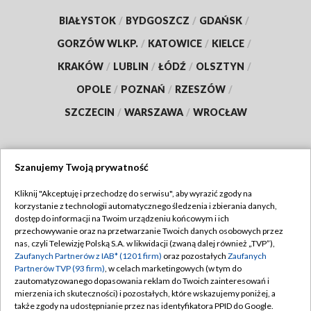
BIAŁYSTOK
/
BYDGOSZCZ
/
GDAŃSK
/
GORZÓW WLKP.
/
KATOWICE
/
KIELCE
/
KRAKÓW
/
LUBLIN
/
ŁÓDŹ
/
OLSZTYN
/
OPOLE
/
POZNAŃ
/
RZESZÓW
/
SZCZECIN
/
WARSZAWA
/
WROCŁAW
Szanujemy Twoją prywatność
Dołącz do nas:
Kliknij "Akceptuję i przechodzę do serwisu", aby wyrazić zgody na
korzystanie z technologii automatycznego śledzenia i zbierania danych,
TVP
dostęp do informacji na Twoim urządzeniu końcowym i ich
Abonament TVP
przechowywanie oraz na przetwarzanie Twoich danych osobowych przez
Regulamin TVP
nas, czyli Telewizję Polską S.A. w likwidacji (zwaną dalej również „TVP”),
Emisja w TVP
Zaufanych Partnerów z IAB* (1201 firm)
oraz pozostałych
Zaufanych
Polityka prywatności
Partnerów TVP (93 firm)
, w celach marketingowych (w tym do
Centrum informacji TVP
Moje zgody
zautomatyzowanego dopasowania reklam do Twoich zainteresowań i
mierzenia ich skuteczności) i pozostałych, które wskazujemy poniżej, a
Naziemna Telewizja Cyfrowa
Pomoc
także zgody na udostępnianie przez nas identyfikatora PPID do Google.