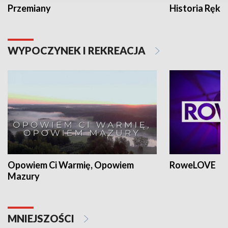
Przemiany
Historia Ręką
WYPOCZYNEK I REKREACJA
Opowiem Ci Warmię, Opowiem
RoweLOVE
Mazury
MNIEJSZOŚCI