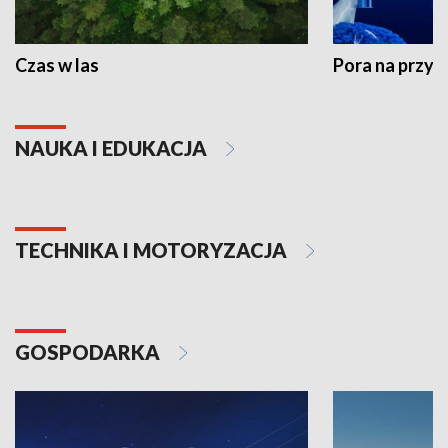
Czas w las
Pora na przyr
NAUKA I EDUKACJA
TECHNIKA I MOTORYZACJA
GOSPODARKA