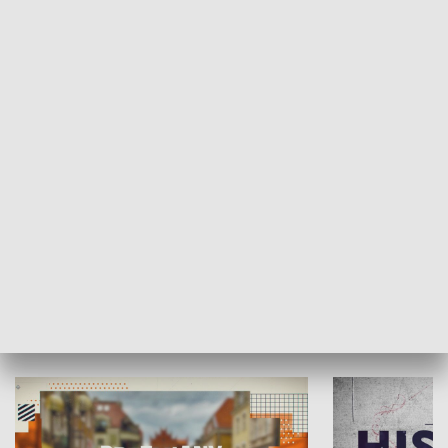
SPOŁECZEŃSTWO
Moje miejsce
Winda region
HISTORIA