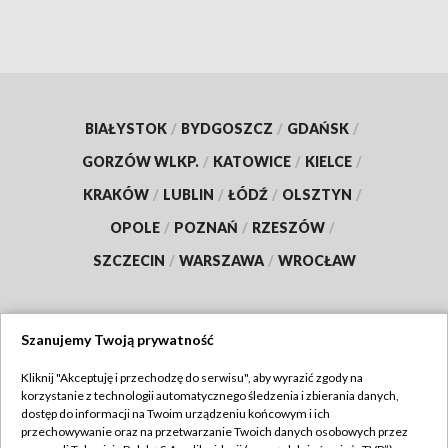
BIAŁYSTOK
/
BYDGOSZCZ
/
GDAŃSK
/
GORZÓW WLKP.
/
KATOWICE
/
KIELCE
/
KRAKÓW
/
LUBLIN
/
ŁÓDŹ
/
OLSZTYN
/
OPOLE
/
POZNAŃ
/
RZESZÓW
/
SZCZECIN
/
WARSZAWA
/
WROCŁAW
Szanujemy Twoją prywatność
Dołącz do nas:
Kliknij "Akceptuję i przechodzę do serwisu", aby wyrazić zgody na
korzystanie z technologii automatycznego śledzenia i zbierania danych,
TVP
dostęp do informacji na Twoim urządzeniu końcowym i ich
Abonament TVP
przechowywanie oraz na przetwarzanie Twoich danych osobowych przez
Regulamin TVP