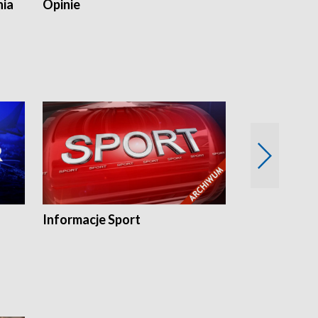
nia
Opinie
Opinie Elblą
Informacje Sport
Flesz sport