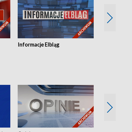
Informacje Elbląg
Wstaje nowy