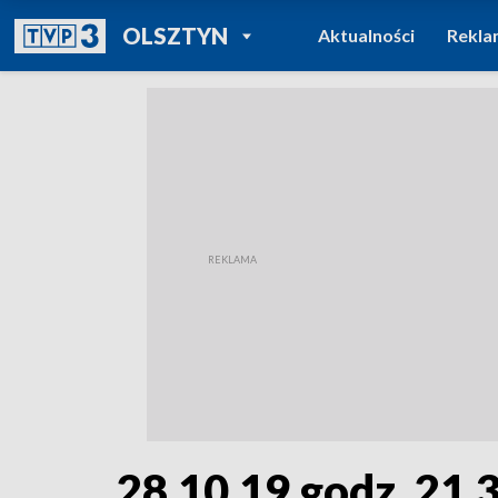
POWRÓT DO
OLSZTYN
Aktualności
Rekla
TVP REGIONY
28.10.19 godz. 21.