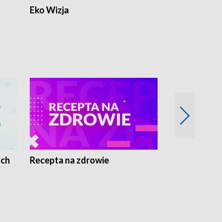
Eko Wizja
ach
Recepta na zdrowie
Wybieram z