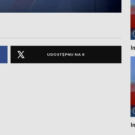
I
UDOSTĘPNIJ NA X
I