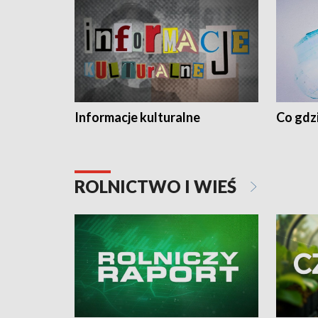
Informacje kulturalne
Co gdzi
ROLNICTWO I WIEŚ