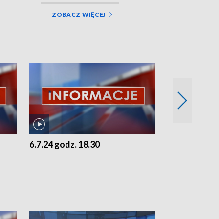
ZOBACZ WIĘCEJ
6.7.24 godz. 18.30
5.7.24 godz. 