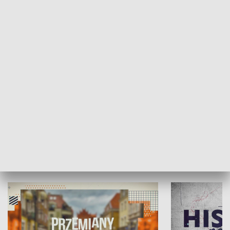
SPOŁECZEŃSTWO
Moje miejsce
Winda region
HISTORIA