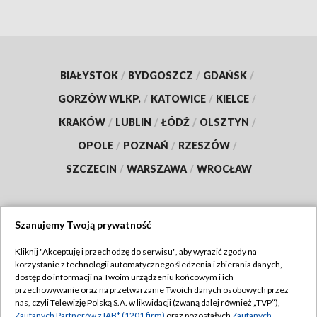
BIAŁYSTOK
/
BYDGOSZCZ
/
GDAŃSK
/
GORZÓW WLKP.
/
KATOWICE
/
KIELCE
/
KRAKÓW
/
LUBLIN
/
ŁÓDŹ
/
OLSZTYN
/
OPOLE
/
POZNAŃ
/
RZESZÓW
/
SZCZECIN
/
WARSZAWA
/
WROCŁAW
Szanujemy Twoją prywatność
Dołącz do nas:
Kliknij "Akceptuję i przechodzę do serwisu", aby wyrazić zgody na
korzystanie z technologii automatycznego śledzenia i zbierania danych,
TVP
dostęp do informacji na Twoim urządzeniu końcowym i ich
Abonament TVP
przechowywanie oraz na przetwarzanie Twoich danych osobowych przez
Regulamin TVP
nas, czyli Telewizję Polską S.A. w likwidacji (zwaną dalej również „TVP”),
Emisja w TVP
Zaufanych Partnerów z IAB* (1201 firm)
oraz pozostałych
Zaufanych
Polityka prywatności