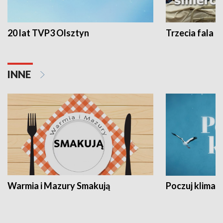
20 lat TVP3 Olsztyn
Trzecia fala -
INNE
Warmia i Mazury Smakują
Poczuj klimat