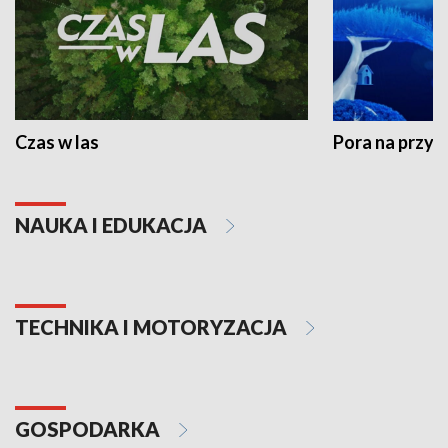
Czas w las
Pora na przyr
NAUKA I EDUKACJA
TECHNIKA I MOTORYZACJA
GOSPODARKA