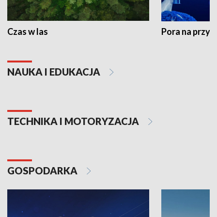
Czas w las
Pora na przyr
NAUKA I EDUKACJA
TECHNIKA I MOTORYZACJA
GOSPODARKA