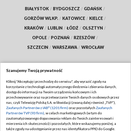
BIAŁYSTOK
/
BYDGOSZCZ
/
GDAŃSK
/
GORZÓW WLKP.
/
KATOWICE
/
KIELCE
/
KRAKÓW
/
LUBLIN
/
ŁÓDŹ
/
OLSZTYN
/
OPOLE
/
POZNAŃ
/
RZESZÓW
/
SZCZECIN
/
WARSZAWA
/
WROCŁAW
Szanujemy Twoją prywatność
Dołącz do nas:
Kliknij "Akceptuję i przechodzę do serwisu", aby wyrazić zgody na
korzystanie z technologii automatycznego śledzenia i zbierania danych,
TVP
dostęp do informacji na Twoim urządzeniu końcowym i ich
Abonament TVP
przechowywanie oraz na przetwarzanie Twoich danych osobowych przez
Regulamin TVP
nas, czyli Telewizję Polską S.A. w likwidacji (zwaną dalej również „TVP”),
Emisja w TVP
Zaufanych Partnerów z IAB* (1201 firm)
oraz pozostałych
Zaufanych
Polityka prywatności
Partnerów TVP (93 firm)
, w celach marketingowych (w tym do
Centrum informacji TVP
Moje zgody
zautomatyzowanego dopasowania reklam do Twoich zainteresowań i
mierzenia ich skuteczności) i pozostałych, które wskazujemy poniżej, a
Naziemna Telewizja Cyfrowa
Pomoc
także zgody na udostępnianie przez nas identyfikatora PPID do Google.