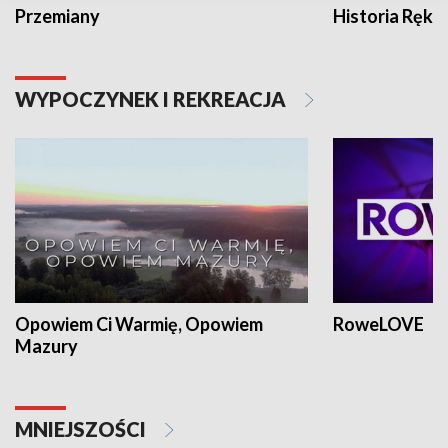
Przemiany
Historia Ręką
WYPOCZYNEK I REKREACJA
Opowiem Ci Warmię, Opowiem
RoweLOVE
Mazury
MNIEJSZOŚCI