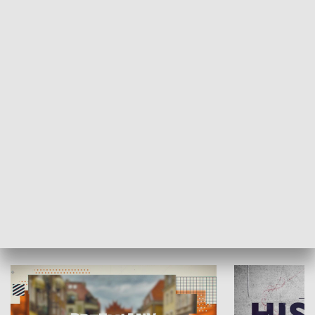
SPOŁECZEŃSTWO
Moje miejsce
Winda region
HISTORIA