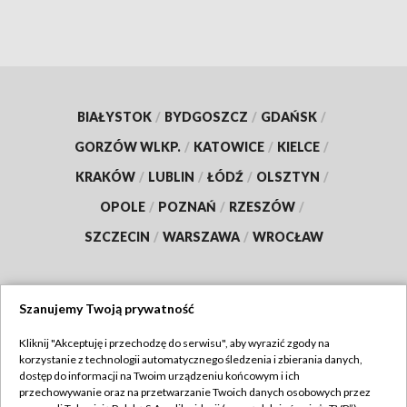
BIAŁYSTOK
/
BYDGOSZCZ
/
GDAŃSK
/
GORZÓW WLKP.
/
KATOWICE
/
KIELCE
/
KRAKÓW
/
LUBLIN
/
ŁÓDŹ
/
OLSZTYN
/
OPOLE
/
POZNAŃ
/
RZESZÓW
/
SZCZECIN
/
WARSZAWA
/
WROCŁAW
Szanujemy Twoją prywatność
Dołącz do nas:
Kliknij "Akceptuję i przechodzę do serwisu", aby wyrazić zgody na
korzystanie z technologii automatycznego śledzenia i zbierania danych,
TVP
dostęp do informacji na Twoim urządzeniu końcowym i ich
Abonament TVP
przechowywanie oraz na przetwarzanie Twoich danych osobowych przez
Regulamin TVP