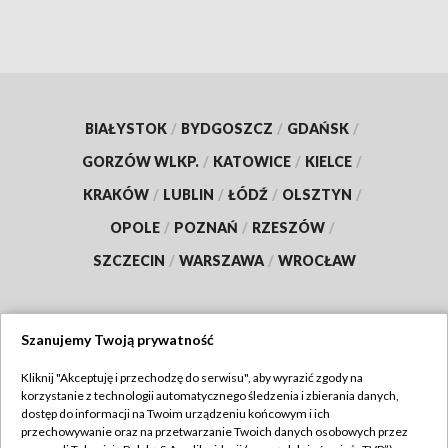
BIAŁYSTOK
/
BYDGOSZCZ
/
GDAŃSK
/
GORZÓW WLKP.
/
KATOWICE
/
KIELCE
/
KRAKÓW
/
LUBLIN
/
ŁÓDŹ
/
OLSZTYN
/
OPOLE
/
POZNAŃ
/
RZESZÓW
/
SZCZECIN
/
WARSZAWA
/
WROCŁAW
Szanujemy Twoją prywatność
Dołącz do nas:
Kliknij "Akceptuję i przechodzę do serwisu", aby wyrazić zgody na
korzystanie z technologii automatycznego śledzenia i zbierania danych,
TVP
dostęp do informacji na Twoim urządzeniu końcowym i ich
Abonament TVP
przechowywanie oraz na przetwarzanie Twoich danych osobowych przez
Regulamin TVP