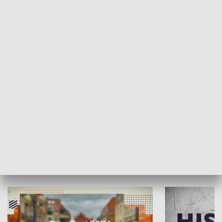
SPOŁECZEŃSTWO
Moje miejsce
Winda region
HISTORIA