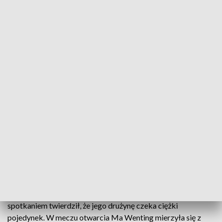
W tabeli Ekstraklasy Polmlek znajduje się na czwartym miejscu
Mecz pełen emocji i zwrotów akcji zafundowały
swoim kibicom tenisistki stołowe Polmleku
Lidzbark Warmiński. Chociaż podopieczne
Zbigniewa Pietkiewicza były już pod ścianą, to
ostatecznie udało im się odnieść zwycięstwo w
starciu z Bebetto AZS Częstochowa.
Trener Polmleku Zbigniew Pietkiewicz jeszcze przed
spotkaniem twierdził, że jego drużynę czeka ciężki
pojedynek. W meczu otwarcia Ma Wenting mierzyła się z