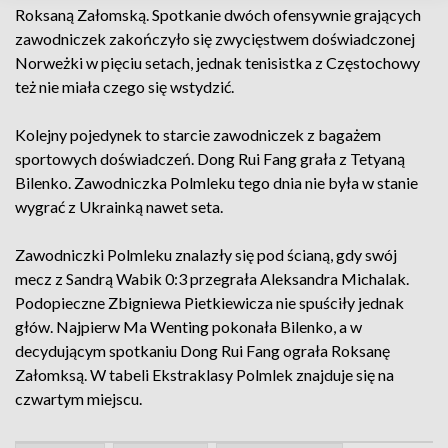
Roksaną Załomską. Spotkanie dwóch ofensywnie grających
zawodniczek zakończyło się zwycięstwem doświadczonej
Norweżki w pięciu setach, jednak tenisistka z Częstochowy
też nie miała czego się wstydzić.
Kolejny pojedynek to starcie zawodniczek z bagażem
sportowych doświadczeń. Dong Rui Fang grała z Tetyaną
Bilenko. Zawodniczka Polmleku tego dnia nie była w stanie
wygrać z Ukrainką nawet seta.
Zawodniczki Polmleku znalazły się pod ścianą, gdy swój
mecz z Sandrą Wabik 0:3 przegrała Aleksandra Michalak.
Podopieczne Zbigniewa Pietkiewicza nie spuściły jednak
głów. Najpierw Ma Wenting pokonała Bilenko, a w
decydującym spotkaniu Dong Rui Fang ograła Roksanę
Załomksą. W tabeli Ekstraklasy Polmlek znajduje się na
czwartym miejscu.