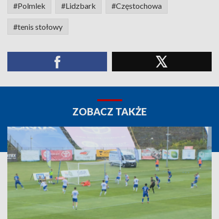
#Polmlek
#Lidzbark
#Częstochowa
#tenis stołowy
ZOBACZ TAKŻE