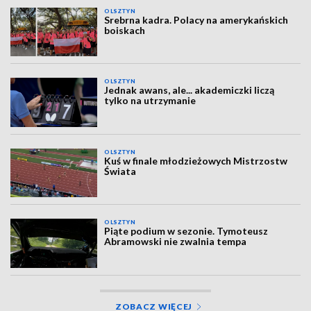
OLSZTYN
Srebrna kadra. Polacy na amerykańskich
boiskach
OLSZTYN
Jednak awans, ale... akademiczki liczą
tylko na utrzymanie
OLSZTYN
Kuś w finale młodzieżowych Mistrzostw
Świata
OLSZTYN
Piąte podium w sezonie. Tymoteusz
Abramowski nie zwalnia tempa
ZOBACZ WIĘCEJ