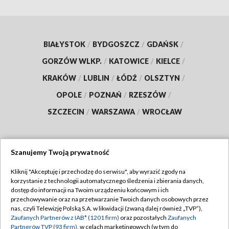
BIAŁYSTOK
/
BYDGOSZCZ
/
GDAŃSK
/
GORZÓW WLKP.
/
KATOWICE
/
KIELCE
/
KRAKÓW
/
LUBLIN
/
ŁÓDŹ
/
OLSZTYN
/
OPOLE
/
POZNAŃ
/
RZESZÓW
/
SZCZECIN
/
WARSZAWA
/
WROCŁAW
Szanujemy Twoją prywatność
Dołącz do nas:
Kliknij "Akceptuję i przechodzę do serwisu", aby wyrazić zgody na
korzystanie z technologii automatycznego śledzenia i zbierania danych,
TVP
dostęp do informacji na Twoim urządzeniu końcowym i ich
Abonament TVP
przechowywanie oraz na przetwarzanie Twoich danych osobowych przez
Regulamin TVP
nas, czyli Telewizję Polską S.A. w likwidacji (zwaną dalej również „TVP”),
Emisja w TVP
Polityka prywatności
Zaufanych Partnerów z IAB* (1201 firm)
oraz pozostałych
Zaufanych
Partnerów TVP (93 firm)
, w celach marketingowych (w tym do