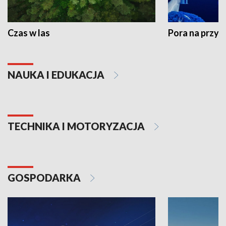
Czas w las
Pora na przyr
NAUKA I EDUKACJA
TECHNIKA I MOTORYZACJA
GOSPODARKA