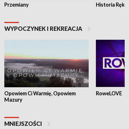
Przemiany
Historia Ręką
WYPOCZYNEK I REKREACJA
Opowiem Ci Warmię, Opowiem
RoweLOVE
Mazury
MNIEJSZOŚCI