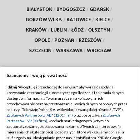
BIAŁYSTOK
/
BYDGOSZCZ
/
GDAŃSK
/
GORZÓW WLKP.
/
KATOWICE
/
KIELCE
/
KRAKÓW
/
LUBLIN
/
ŁÓDŹ
/
OLSZTYN
/
OPOLE
/
POZNAŃ
/
RZESZÓW
/
SZCZECIN
/
WARSZAWA
/
WROCŁAW
Szanujemy Twoją prywatność
Dołącz do nas:
Kliknij "Akceptuję i przechodzę do serwisu", aby wyrazić zgody na
korzystanie z technologii automatycznego śledzenia i zbierania danych,
TVP
dostęp do informacji na Twoim urządzeniu końcowym i ich
Abonament TVP
przechowywanie oraz na przetwarzanie Twoich danych osobowych przez
Regulamin TVP
nas, czyli Telewizję Polską S.A. w likwidacji (zwaną dalej również „TVP”),
Emisja w TVP
Zaufanych Partnerów z IAB* (1201 firm)
oraz pozostałych
Zaufanych
Polityka prywatności
Partnerów TVP (93 firm)
, w celach marketingowych (w tym do
Centrum informacji TVP
Moje zgody
zautomatyzowanego dopasowania reklam do Twoich zainteresowań i
mierzenia ich skuteczności) i pozostałych, które wskazujemy poniżej, a
Naziemna Telewizja Cyfrowa
Pomoc
także zgody na udostępnianie przez nas identyfikatora PPID do Google.