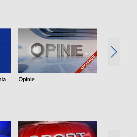
nia
Opinie
Opinie Elblą