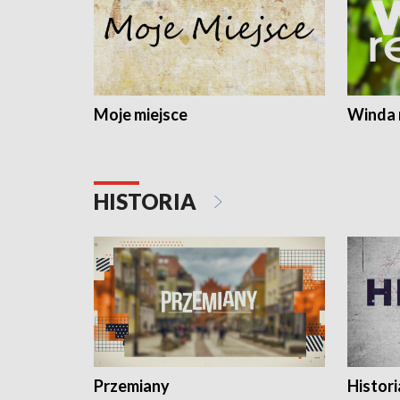
Moje miejsce
Winda 
HISTORIA
Przemiany
Histori