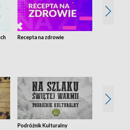
ach
Recepta na zdrowie
Wybieram z
Podróżnik Kulturalny
Okolice Szla