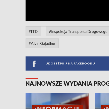
#ITD
#Inspekcja Transportu Drogowego
#Alvin Gajadhur
UDOSTĘPNIJ NA FACEBOOKU
NAJNOWSZE WYDANIA PR