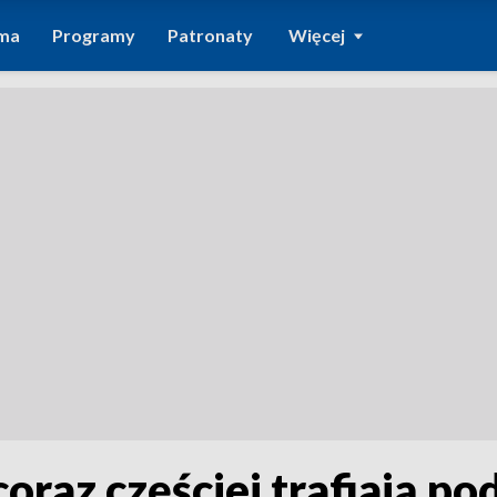
ma
Programy
Patronaty
Więcej
raz częściej trafiają pod