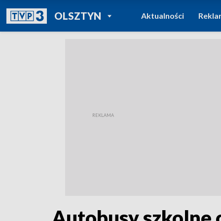
POWRÓT DO
OLSZTYN
Aktualności
Rekla
TVP REGIONY
Autobusy szkolne co